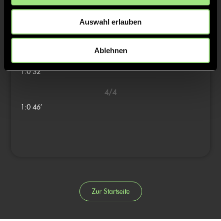
1/4
2/4
Auswahl erlauben
3/4
Ablehnen
1:0
31’
1:0
32’
4/4
1:0
46’
Zur Startseite