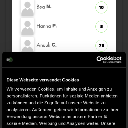
Bea
N.
10
Hanna
P.
8
Anuuk
C.
79
Milla
M.
9
Diese Webseite verwendet Cookies
Stella
M.
6
Wir verwenden Cookies, um Inhalte und Anzeigen zu
personalisieren, Funktionen für soziale Medien anbieten
Lisa
S.
zu können und die Zugriffe auf unsere Website zu
25
TW
analysieren. Außerdem geben wir Informationen zu Ihrer
Verwendung unserer Website an unsere Partner für
Elisabeth
L.
17
soziale Medien, Werbung und Analysen weiter. Unsere