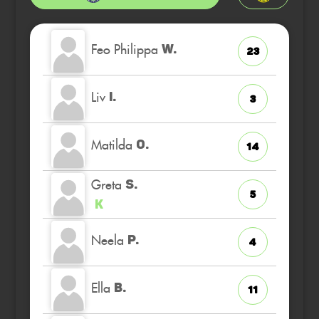
Feo Philippa
W.
23
Liv
I.
3
Matilda
O.
14
Greta
S.
5
K
Neela
P.
4
Ella
B.
11