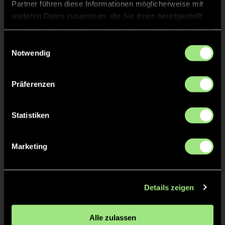
Partner führen diese Informationen möglicherweise mit
weiteren Daten zusammen, die Sie ihnen bereitgestellt
Adele
P.
22
haben oder die sie im Rahmen Ihrer Nutzung der Dienste
gesammelt haben.
Einwilligungsauswahl
Notwendig
Staff
Präferenzen
Mia
KLUWE
Statistiken
Marketing
TW = Torwart & ETW = Ersatztorwart, K = Kapitän
Details zeigen
Tore & Karten
Alle zulassen