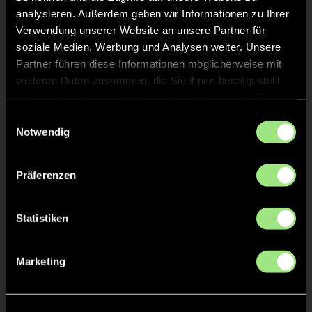
analysieren. Außerdem geben wir Informationen zu Ihrer
TOR 0:1, FELDTOR
32'
Verwendung unserer Website an unsere Partner für
soziale Medien, Werbung und Analysen weiter. Unsere
Partner führen diese Informationen möglicherweise mit
TOR 1:0, FELDTOR
32'
weiteren Daten zusammen, die Sie ihnen bereitgestellt
haben oder die sie im Rahmen Ihrer Nutzung der Dienste
gesammelt haben.
Einwilligungsauswahl
TOR 0:1, FELDTOR
31'
Notwendig
TOR 1:0, FELDTOR
31'
Präferenzen
Statistiken
TOR 1:0, FELDTOR
17'
Marketing
TOR 1:0, FELDTOR
16'