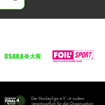
Der Hockeyliga e.V. ist zudem
verantwortlich für die Organisation