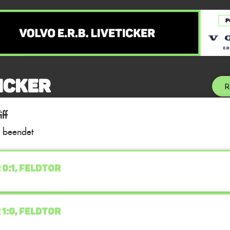
icker
R
ff
l beendet
 0:1, FELDTOR
 1:0, FELDTOR