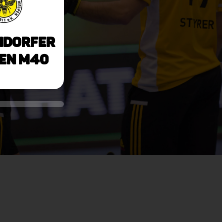
ndorfer
en M40