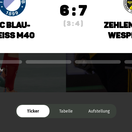
6 : 7
( 3 : 4 )
C Blau-
Zehle
iss M40
Wesp
hr
Ticker
Tabelle
Aufstellung