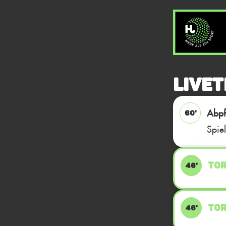
Livet
Abpfi
60'
Spie
TOR
46'
TOR
46'