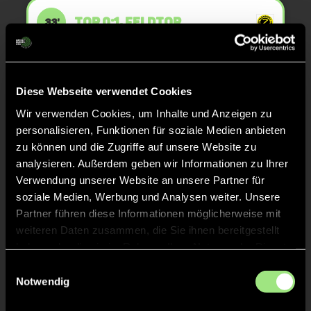
TOR 0:1, FELDTOR
33'
TOR 1:0, FELDTOR
33'
Diese Webseite verwendet Cookies
Wir verwenden Cookies, um Inhalte und Anzeigen zu
TOR 0:1, FELDTOR
32'
personalisieren, Funktionen für soziale Medien anbieten
zu können und die Zugriffe auf unsere Website zu
analysieren. Außerdem geben wir Informationen zu Ihrer
TOR 1:0, FELDTOR
32'
Verwendung unserer Website an unsere Partner für
soziale Medien, Werbung und Analysen weiter. Unsere
Partner führen diese Informationen möglicherweise mit
TOR 0:1, FELDTOR
31'
weiteren Daten zusammen, die Sie ihnen bereitgestellt
haben oder die sie im Rahmen Ihrer Nutzung der Dienste
gesammelt haben.
Einwilligungsauswahl
TOR 1:0, FELDTOR
31'
Notwendig