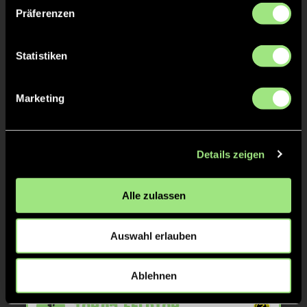
TOR 1:0, FELDTOR
17'
Präferenzen
Statistiken
TOR 0:1, FELDTOR
16'
Marketing
TOR 1:0, FELDTOR
16'
Details zeigen
TOR 1:0, FELDTOR
3'
Alle zulassen
TOR 0:1, FELDTOR
2'
Auswahl erlauben
TOR 1:0, FELDTOR
2'
Ablehnen