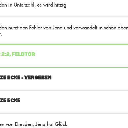
en in Unterzahl, es wird hitzig
den nutzt den Fehler von Jena und verwandelt in schön obe
.
 2:2, FELDTOR
ZE ECKE - VERGEBEN
ZE ECKE
ten von Dresden, Jena hat Glück.