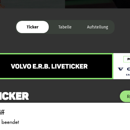
Ticker
Tabelle
Aufstellung
icker
R
ff
l beendet