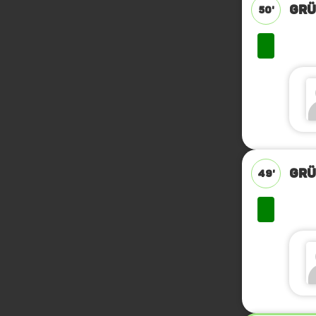
GRÜ
50'
GRÜ
49'