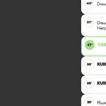
Dresd
40'
Dres
37'
Netzt
TOR
37'
KUR
36'
KUR
36'
Pfos
35'