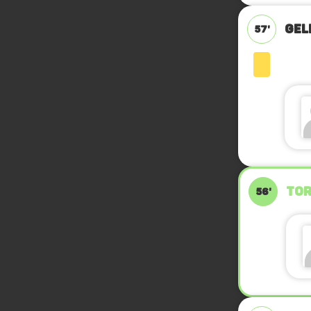
GEL
57'
TOR
56'