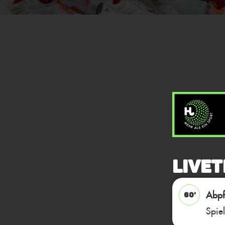
Livet
Abpfi
60'
Spie