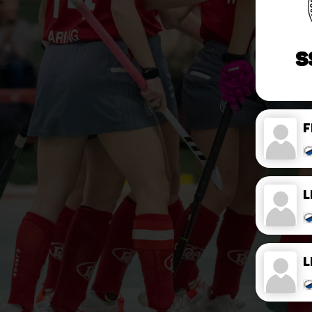
S
F
L
L