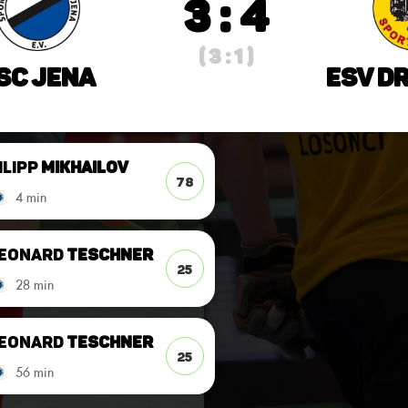
3 : 4
( 3 : 1 )
SC Jena
ESV D
ilipp
Mikhailov
78
4 min
eonard
Teschner
25
28 min
eonard
Teschner
25
56 min