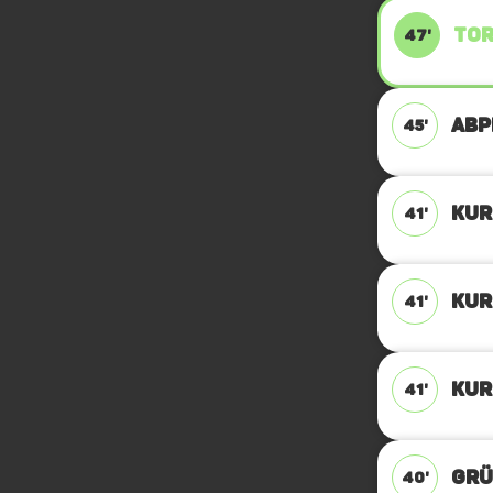
TOR
47'
ABPF
45'
KUR
41'
KUR
41'
KUR
41'
GRÜ
40'