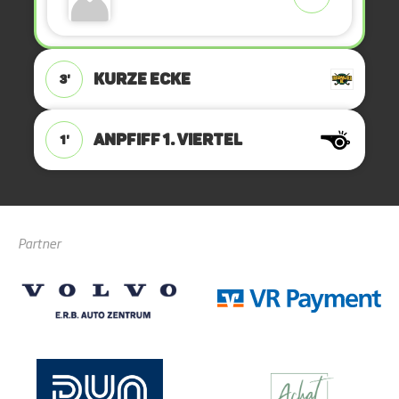
KURZE ECKE
3'
ANPFIFF 1. Viertel
1'
Partner