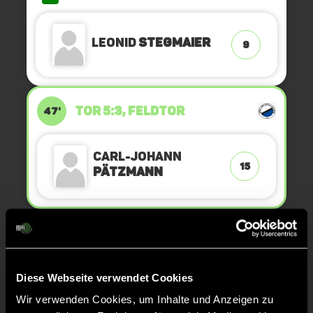
Leonid
Stegmaier
9
TOR 5:3, FELDTOR
47'
Carl-Johann
15
Pätzmann
ANPFIFF 4. Viertel
45'
Diese Webseite verwendet Cookies
ABPFIFF 3. Viertel
45'
Wir verwenden Cookies, um Inhalte und Anzeigen zu