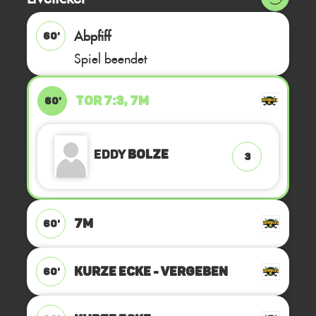
Abpfiff
60'
Spiel beendet
TOR 7:3, 7M
60'
Eddy
Bolze
3
7M
60'
KURZE ECKE - VERGEBEN
60'