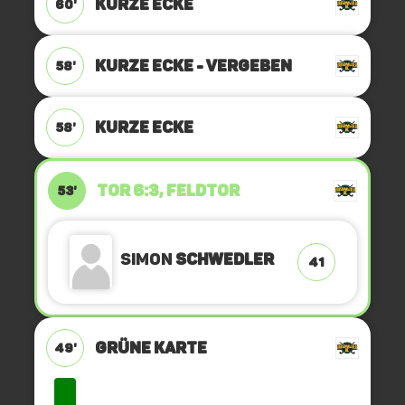
KURZE ECKE
60'
KURZE ECKE - VERGEBEN
58'
KURZE ECKE
58'
TOR 6:3, FELDTOR
53'
Simon
Schwedler
41
GRÜNE KARTE
49'