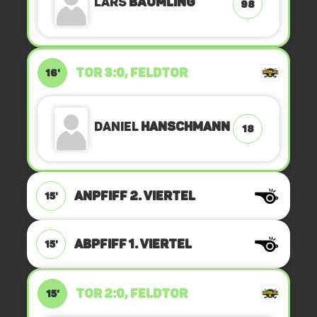
Lars
Bäumling
98
TOR 3:0, FELDTOR
16'
Daniel
Hanschmann
18
ANPFIFF 2. Viertel
15'
ABPFIFF 1. Viertel
15'
TOR 2:0, FELDTOR
15'