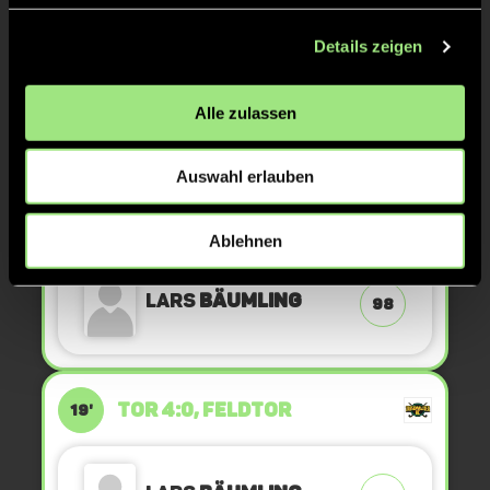
Details zeigen
ANPFIFF 3. Viertel
30'
Alle zulassen
ABPFIFF 2. Viertel
30'
Auswahl erlauben
TOR 5:0, FELDTOR
20'
Ablehnen
Lars
Bäumling
98
TOR 4:0, FELDTOR
19'