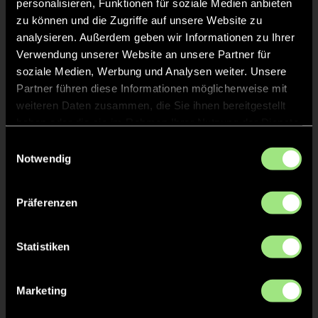
personalisieren, Funktionen für soziale Medien anbieten
TOR 5:2, KURZE ECKE - TOR
43'
zu können und die Zugriffe auf unsere Website zu
analysieren. Außerdem geben wir Informationen zu Ihrer
Verwendung unserer Website an unsere Partner für
Tom
Coners
soziale Medien, Werbung und Analysen weiter. Unsere
36
Partner führen diese Informationen möglicherweise mit
weiteren Daten zusammen, die Sie ihnen bereitgestellt
haben oder die sie im Rahmen Ihrer Nutzung der Dienste
KURZE ECKE
gesammelt haben.
42'
Einwilligungsauswahl
Notwendig
TOR 5:1, KURZE ECKE - TOR
35'
Präferenzen
Tom
Coners
36
Statistiken
Marketing
KURZE ECKE
35'