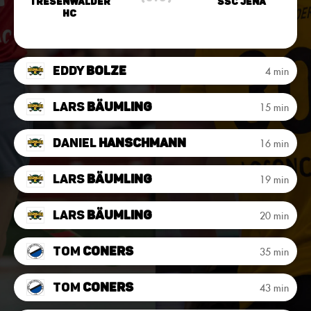
Tresenwalder
SSC Jena
HC
Eddy
Bolze
4 min
Lars
Bäumling
15 min
Daniel
Hanschmann
16 min
Lars
Bäumling
19 min
Lars
Bäumling
20 min
Tom
Coners
35 min
Tom
Coners
43 min