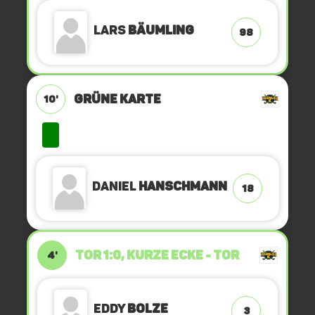
Lars
Bäumling
98
GRÜNE KARTE
10'
Daniel
Hanschmann
18
TOR 1:0, KURZE ECKE - TOR
4'
Eddy
Bolze
3