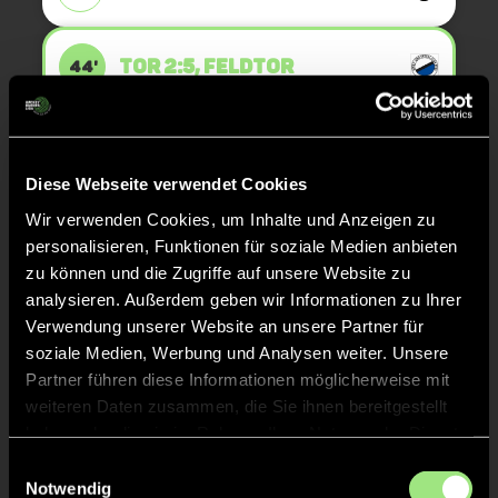
TOR 2:5, FELDTOR
44'
Moritz
Rösler
11
Diese Webseite verwendet Cookies
Wir verwenden Cookies, um Inhalte und Anzeigen zu
personalisieren, Funktionen für soziale Medien anbieten
TOR 2:4, FELDTOR
41'
zu können und die Zugriffe auf unsere Website zu
Solo
analysieren. Außerdem geben wir Informationen zu Ihrer
Verwendung unserer Website an unsere Partner für
soziale Medien, Werbung und Analysen weiter. Unsere
Moritz
Rösler
11
Partner führen diese Informationen möglicherweise mit
weiteren Daten zusammen, die Sie ihnen bereitgestellt
haben oder die sie im Rahmen Ihrer Nutzung der Dienste
gesammelt haben.
Einwilligungsauswahl
KURZE ECKE - VERGEBEN
32'
Notwendig