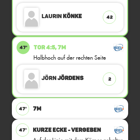
Laurin
Könke
42
TOR 4:5, 7M
47'
Halbhoch auf der rechten Seite
Jörn
Jördens
2
7M
47'
KURZE ECKE - VERGEBEN
47'
Auf der Linie mit dem Körper gehalten