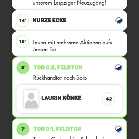
unserem Leipziger Neuzugang!
KURZE ECKE
14'
Leuna mit mehreren Aktionen aufs
10'
Jenaer Tor
TOR 0:2, FELDTOR
8'
Rückhandtor nach Solo
Laurin
Könke
42
TOR 0:1, FELDTOR
7'
Tor aus Gewusel im Schusskreis