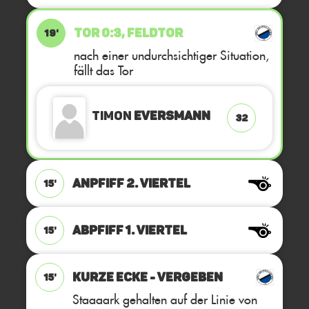
TOR 0:3, FELDTOR
19'
nach einer undurchsichtiger Situation,
fällt das Tor
Timon
Eversmann
32
ANPFIFF 2. Viertel
15'
ABPFIFF 1. Viertel
15'
KURZE ECKE - VERGEBEN
15'
Staaaark gehalten auf der Linie von