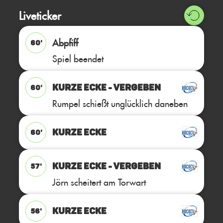
Liveticker
Abpfiff
60'
Spiel beendet
KURZE ECKE - VERGEBEN
60'
Rumpel schießt unglücklich daneben
KURZE ECKE
60'
KURZE ECKE - VERGEBEN
57'
Jörn scheitert am Torwart
KURZE ECKE
56'