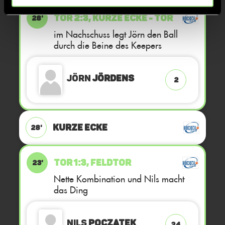
TOR 2:3, KURZE ECKE - TOR
28'
im Nachschuss legt Jörn den Ball
durch die Beine des Keepers
Jörn
Jördens
2
KURZE ECKE
28'
TOR 1:3, FELDTOR
23'
Nette Kombination und Nils macht
das Ding
Nils
Poczatek
24