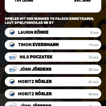
TSV Leuna
SSC Jena
Spieler mit der Nummer 78 falsch eingetragen,
laut Spielformular Nr 67
Laurin
Könke
8 min
Timon
Eversmann
19 min
Nils
Poczatek
23 min
Jörn
Jördens
28 min
Moritz
Rösler
41 min
Moritz
Rösler
44 min