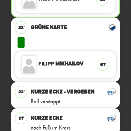
GRÜNE KARTE
22'
Filipp
Mikhailov
67
KURZE ECKE - VERGEBEN
22'
Ball verstoppt
KURZE ECKE
21'
nach Fuß im Kreis