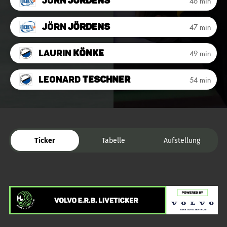
Jörn
Jördens
46 min
Jörn
Jördens
47 min
Laurin
Könke
49 min
Leonard
Teschner
54 min
Ticker
Tabelle
Aufstellung