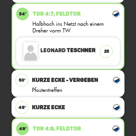
TOR 4:7, FELDTOR
54'
Halbhoch ins Netzt nach einem
Dreher vorm TW
Leonard
Teschner
25
KURZE ECKE - VERGEBEN
50'
Pfostentreffen
KURZE ECKE
49'
TOR 4:6, FELDTOR
49'