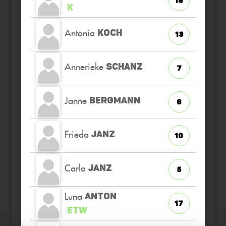
16
K
Antonia
KOCH
13
Annerieke
SCHANZ
7
Janne
BERGMANN
6
Frieda
JANZ
10
Carla
JANZ
5
Luna
ANTON
17
ETW