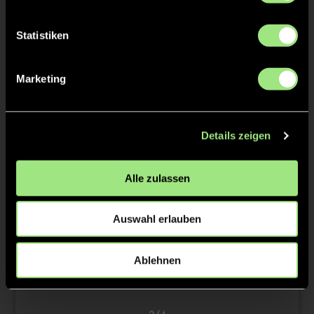
Peter
BOLZE
Statistiken
Marketing
TW = Torwart & ETW = Ersatztorwart, K = Kapitän
Details zeigen
Tore & Karten
1/4
Alle zulassen
1:0
Carla Janz, 11’
Auswahl erlauben
2/4
Ablehnen
Hannah Wilbertz, 27’