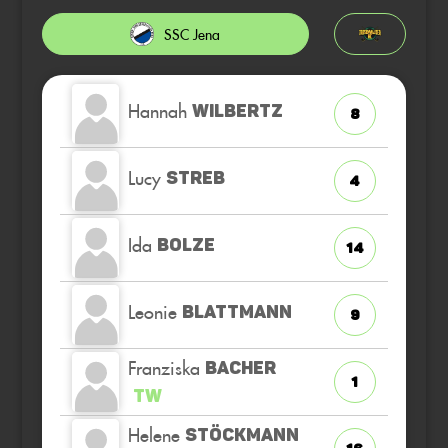
SSC Jena
Hannah
WILBERTZ
8
Lucy
STREB
4
Ida
BOLZE
14
Leonie
BLATTMANN
9
Franziska
BACHER
1
TW
Helene
STÖCKMANN