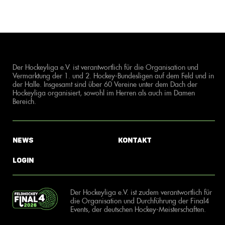
Der Hockeyliga e.V. ist verantwortlich für die Organisation und
Vermarktung der 1. und 2. Hockey-Bundesligen auf dem Feld und in
der Halle. Insgesamt sind über 60 Vereine unter dem Dach der
Hockeyliga organisiert, sowohl im Herren als auch im Damen
Bereich.
News
Kontakt
Login
Der Hockeyliga e.V. ist zudem verantwortlich für
die Organisation und Durchführung der Final4
Events, der deutschen Hockey-Meisterschaften.