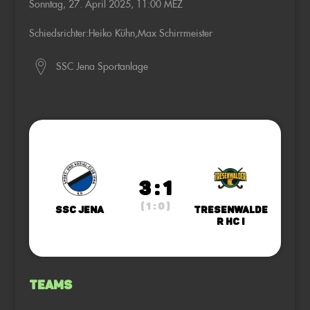
Sonntag, 27. April 2025, 11:00 MEZ
Schiedsrichter:
Heiko Kühn
,
Max Schirrmeister
SSC Jena Sportanlage
3 : 1
( 1 : 0 )
SSC Jena
Tresenwalde
r HC I
Teams