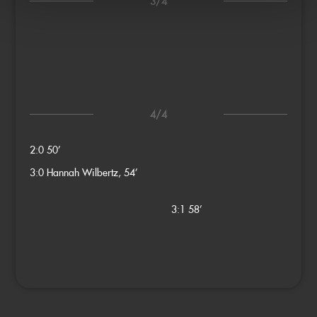
3/4
4/4
2:0
50’
3:0
Hannah Wilbertz, 54’
3:1
58’