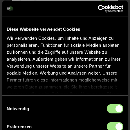
Annika
SCHLIMM
3
Friederike
NOSKE
2
Diese Webseite verwendet Cookies
Wir verwenden Cookies, um Inhalte und Anzeigen zu
Nele Sophie
MISCH
personalisieren, Funktionen für soziale Medien anbieten
15
zu können und die Zugriffe auf unsere Website zu
analysieren. Außerdem geben wir Informationen zu Ihrer
Sanja Katarina
BAHR
11
Verwendung unserer Website an unsere Partner für
soziale Medien, Werbung und Analysen weiter. Unsere
Partner führen diese Informationen möglicherweise mit
Marlene
DURAN-MUNOZ
12
weiteren Daten zusammen, die Sie ihnen bereitgestellt
haben oder die sie im Rahmen Ihrer Nutzung der Dienste
gesammelt haben.
Einwilligungsauswahl
Notwendig
Staff
Präferenzen