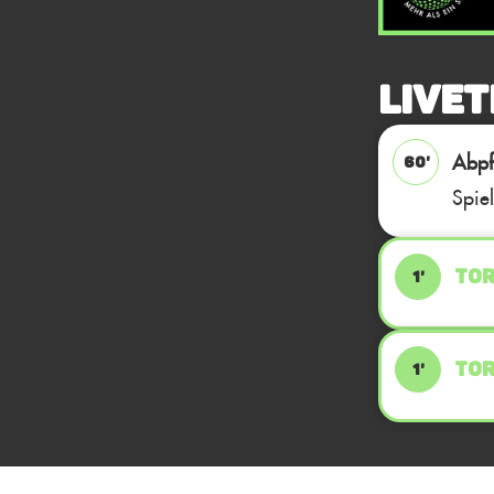
Livet
Abpfi
60'
Spie
TOR
1'
TOR
1'