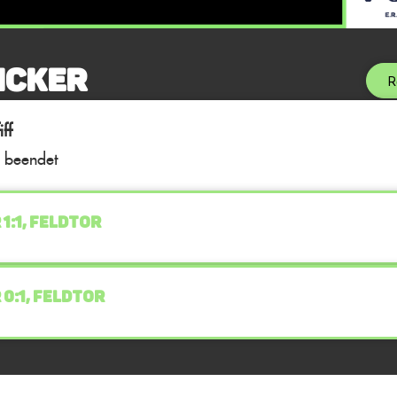
icker
R
ff
l beendet
 1:1, FELDTOR
 0:1, FELDTOR