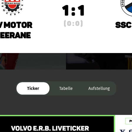
1 : 1
( 0 : 0 )
V Motor
SSC
eerane
Ticker
Tabelle
Aufstellung