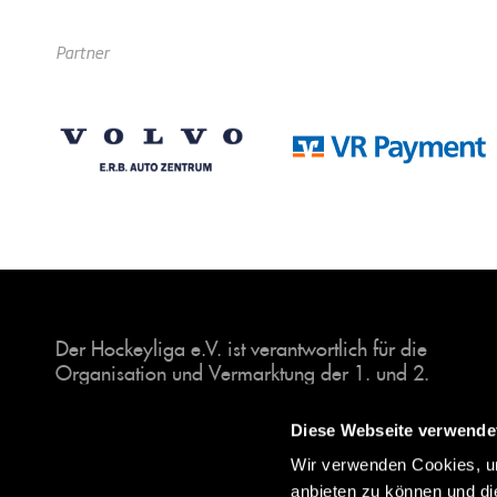
Partner
Der Hockeyliga e.V. ist verantwortlich für die
Organisation und Vermarktung der 1. und 2.
Hockey-Bundesligen auf dem Feld und in der
Halle. Insgesamt sind über 60 Vereine unter dem
Diese Webseite verwende
Dach der Hockeyliga organisiert, sowohl im
Wir verwenden Cookies, um
Herren als auch im Damen Bereich.
anbieten zu können und di