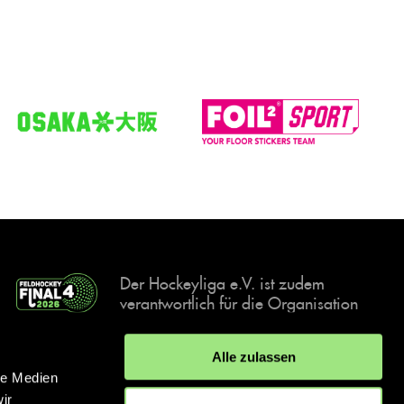
Der Hockeyliga e.V. ist zudem
verantwortlich für die Organisation
und Durchführung der Final4
Events, der deutschen Hockey-
Alle zulassen
Meisterschaften.
le Medien
ir