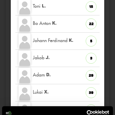
Toni
L.
15
Bo Anton
K.
22
Johann Ferdinand
K.
5
Jakob
J.
3
Adam
D.
29
Lukai
X.
39
Ferdinand
H.
35