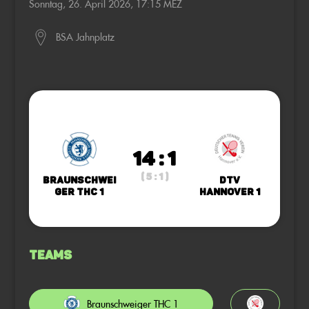
Sonntag, 26. April 2026, 17:15 MEZ
BSA Jahnplatz
14 : 1
( 5 : 1 )
Braunschwei
DTV
ger THC 1
Hannover 1
Teams
Braunschweiger THC 1