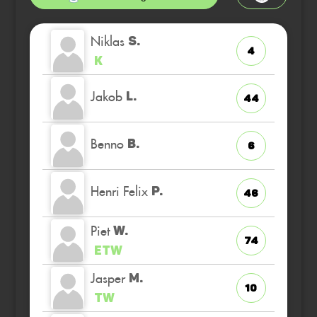
Niklas
S.
4
K
Jakob
L.
44
Benno
B.
6
Henri Felix
P.
46
Piet
W.
74
ETW
Jasper
M.
10
TW