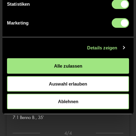
1/4
Statistiken
0:1
4’
1:1
Bo Anton K., 12’
Marketing
2/4
Details zeigen
2:1
Jakob L., 15’
3:1
Henri Felix P., 18’
Alle zulassen
4:1
Lukai X., 18’
5:1
Jakob L., 21’
Auswahl erlauben
3/4
Ablehnen
6:1
Henri Felix P., 30’
7:1
Benno B., 35’
4/4