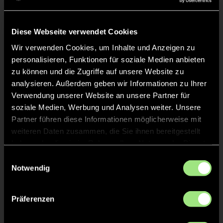
Diese Webseite verwendet Cookies
Wir verwenden Cookies, um Inhalte und Anzeigen zu
Staff
personalisieren, Funktionen für soziale Medien anbieten
zu können und die Zugriffe auf unsere Website zu
Erik
MATHE
analysieren. Außerdem geben wir Informationen zu Ihrer
Verwendung unserer Website an unsere Partner für
soziale Medien, Werbung und Analysen weiter. Unsere
Inken
LUDWIG
Partner führen diese Informationen möglicherweise mit
weiteren Daten zusammen, die Sie ihnen bereitgestellt
haben oder die sie im Rahmen Ihrer Nutzung der Dienste
gesammelt haben.
Einwilligungsauswahl
Notwendig
TW = Torwart & ETW = Ersatztorwart, K = Kapitän
Präferenzen
Tore & Karten