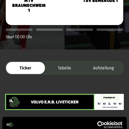
MTV
TSV Bemerode 1
Braunschweig
1
Start 10:00 Uhr
Ticker
Tabelle
Aufstellung
Liveticker