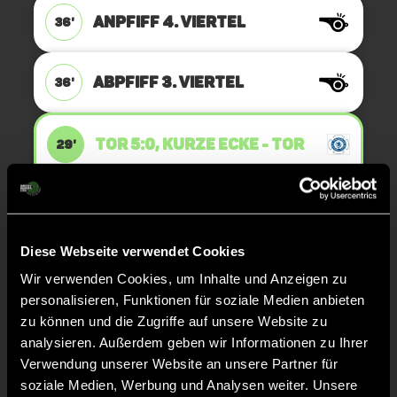
ANPFIFF 4. Viertel
36'
ABPFIFF 3. Viertel
36'
TOR 5:0, KURZE ECKE - TOR
29'
Clara
S.
10
Diese Webseite verwendet Cookies
Wir verwenden Cookies, um Inhalte und Anzeigen zu
KURZE ECKE
28'
personalisieren, Funktionen für soziale Medien anbieten
zu können und die Zugriffe auf unsere Website zu
analysieren. Außerdem geben wir Informationen zu Ihrer
ANPFIFF 3. Viertel
24'
Verwendung unserer Website an unsere Partner für
soziale Medien, Werbung und Analysen weiter. Unsere