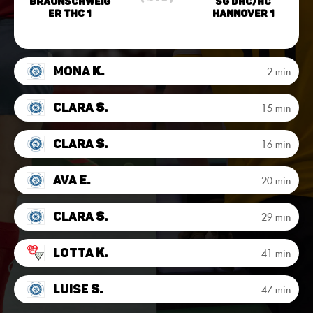
Braunschweig
SG DHC/HC
er THC 1
Hannover 1
Mona
K.
2 min
Clara
S.
15 min
Clara
S.
16 min
Ava
E.
20 min
Clara
S.
29 min
Lotta
K.
41 min
Luise
S.
47 min