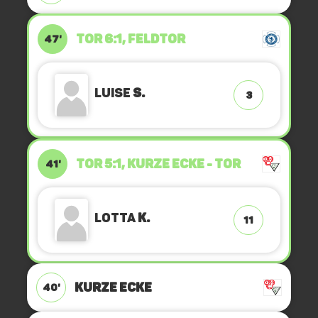
TOR 6:1, FELDTOR
47'
Luise
S.
3
TOR 5:1, KURZE ECKE - TOR
41'
Lotta
K.
11
KURZE ECKE
40'