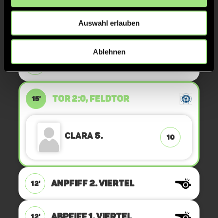
Clara
S.
10
Auswahl erlauben
Ablehnen
KURZE ECKE
16'
TOR 2:0, FELDTOR
15'
Clara
S.
10
ANPFIFF 2. Viertel
12'
ABPFIFF 1. Viertel
12'