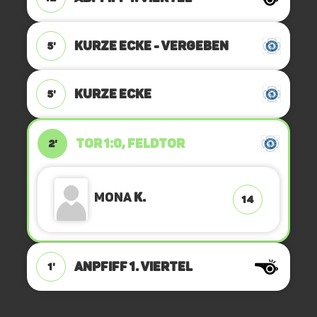
KURZE ECKE - VERGEBEN
5'
KURZE ECKE
5'
TOR 1:0, FELDTOR
2'
Mona
K.
14
ANPFIFF 1. Viertel
1'