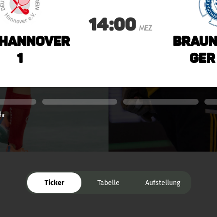
14:00
MEZ
 Hannover
Braun
1
ger
hr
Ticker
Tabelle
Aufstellung