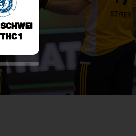
schwei
 THC 1