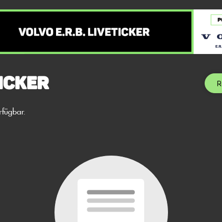
icker
R
rfügbar.