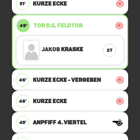
KURZE ECKE
51'
TOR 5:2, FELDTOR
49'
Jakob
Kraske
27
KURZE ECKE - VERGEBEN
46'
KURZE ECKE
46'
ANPFIFF 4. Viertel
45'