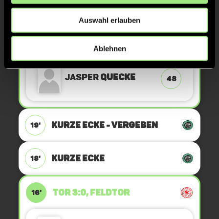
KURZE ECKE
23'
Auswahl erlauben
TOR 3:1, FELDTOR
21'
Ablehnen
Jasper
Quecke
48
KURZE ECKE - VERGEBEN
19'
KURZE ECKE
18'
TOR 3:0, FELDTOR
16'