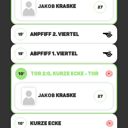
Jakob
Kraske
27
ANPFIFF 2. Viertel
15'
ABPFIFF 1. Viertel
15'
TOR 2:0, KURZE ECKE - TOR
10'
Jakob
Kraske
27
KURZE ECKE
10'