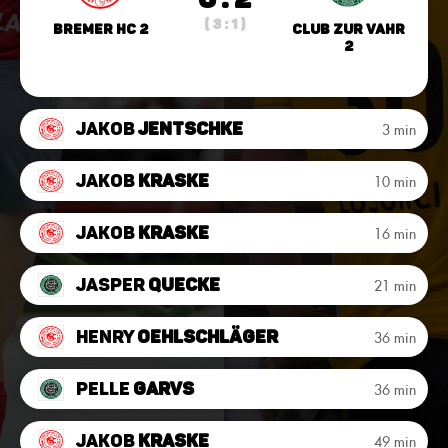
( 3 : 1 )
Bremer HC 2
Club zur Vahr
2
Jakob
Jentschke
3 min
Jakob
Kraske
10 min
Jakob
Kraske
16 min
Jasper
Quecke
21 min
Henry
Oehlschläger
36 min
Pelle
Garvs
36 min
Jakob
Kraske
49 min