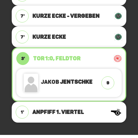
KURZE ECKE - VERGEBEN
7'
KURZE ECKE
7'
TOR 1:0, FELDTOR
3'
Jakob
Jentschke
9
ANPFIFF 1. Viertel
1'