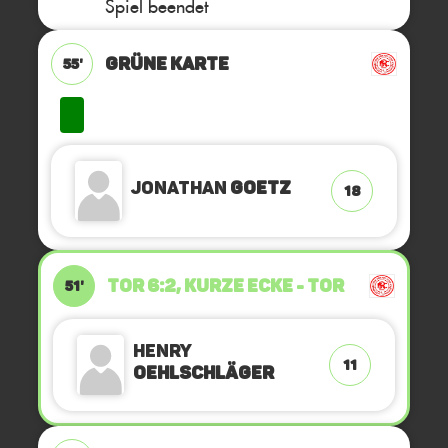
Spiel beendet
GRÜNE KARTE
55'
Jonathan
Goetz
18
TOR 6:2, KURZE ECKE - TOR
51'
Henry
11
Oehlschläger