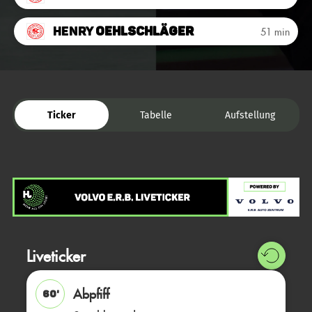
Henry
Oehlschläger
51 min
Ticker
Tabelle
Aufstellung
Liveticker
Abpfiff
60'