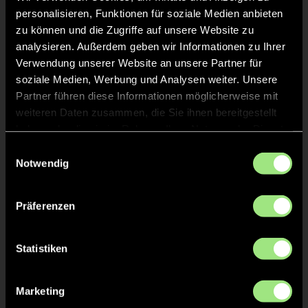
personalisieren, Funktionen für soziale Medien anbieten
Staff
zu können und die Zugriffe auf unsere Website zu
analysieren. Außerdem geben wir Informationen zu Ihrer
Verwendung unserer Website an unsere Partner für
Filius
CONRADI
soziale Medien, Werbung und Analysen weiter. Unsere
Partner führen diese Informationen möglicherweise mit
weiteren Daten zusammen, die Sie ihnen bereitgestellt
haben oder die sie im Rahmen Ihrer Nutzung der Dienste
gesammelt haben.
Einwilligungsauswahl
TW = Torwart & ETW = Ersatztorwart, K = Kapitän
Notwendig
Tore & Karten
Präferenzen
1/4
1:0
1’
Statistiken
0:1
1’
Marketing
1:0
2’