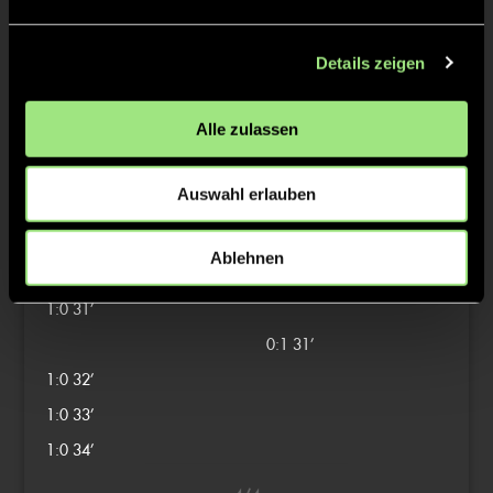
0:1
2’
1:0
3’
Details zeigen
0:1
3’
2/4
Alle zulassen
1:0
16’
0:1
16’
Auswahl erlauben
1:0
17’
Ablehnen
3/4
1:0
31’
0:1
31’
1:0
32’
1:0
33’
1:0
34’