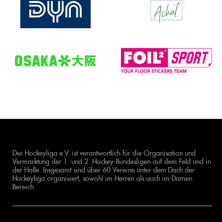
Der Hockeyliga e.V. ist verantwortlich für die Organisation und
Vermarktung der 1. und 2. Hockey-Bundesligen auf dem Feld und in
der Halle. Insgesamt sind über 60 Vereine unter dem Dach der
Hockeyliga organisiert, sowohl im Herren als auch im Damen
Bereich.