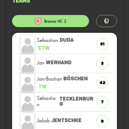
Teams
Bremer HC 2
Sebastian
DUDA
31
ETW
Jan
WERHAND
3
Jan-Bastian
BÖSCHEN
42
TW
Sebastia
TECKLENBUR
7
n
G
Jakob
JENTSCHKE
9