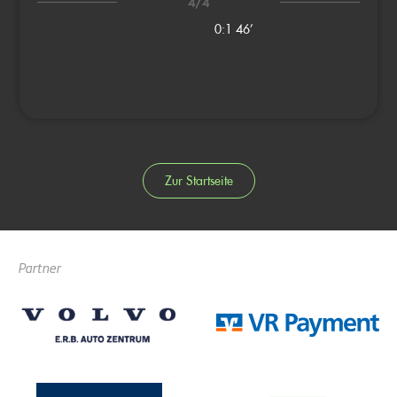
4/4
0:1
46’
Zur Startseite
Partner