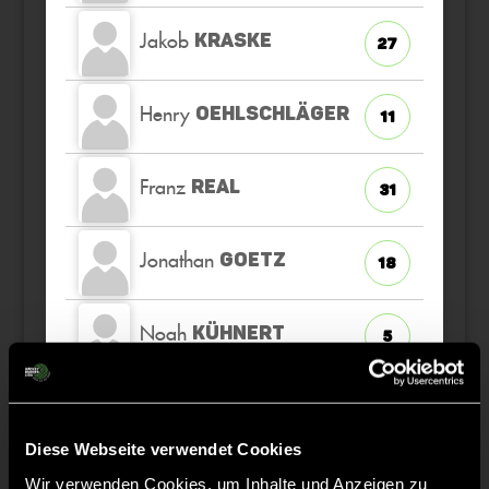
Jakob
KRASKE
27
Henry
OEHLSCHLÄGER
11
Franz
REAL
31
Jonathan
GOETZ
18
Noah
KÜHNERT
5
Lennhard
SCHMIEDEKEN
30
K
Diese Webseite verwendet Cookies
Wir verwenden Cookies, um Inhalte und Anzeigen zu