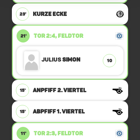
KURZE ECKE
23'
TOR 2:4, FELDTOR
21'
Julius
Simon
10
ANPFIFF 2. Viertel
15'
ABPFIFF 1. Viertel
15'
TOR 2:3, FELDTOR
11'