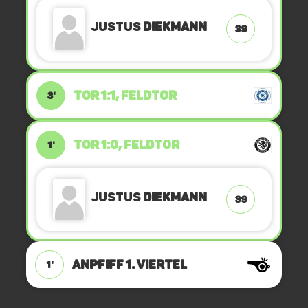
Justus
Diekmann
39
TOR 1:1, FELDTOR
3'
TOR 1:0, FELDTOR
1'
Justus
Diekmann
39
ANPFIFF 1. Viertel
1'