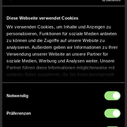
TOR 3:6, KURZE ECKE - TOR
41'
Diese Webseite verwendet Cookies
Wir verwenden Cookies, um Inhalte und Anzeigen zu
KURZE ECKE
41'
personalisieren, Funktionen für soziale Medien anbieten
zu können und die Zugriffe auf unsere Website zu
analysieren. Außerdem geben wir Informationen zu Ihrer
ANPFIFF 3. Viertel
30'
Verwendung unserer Website an unsere Partner für
soziale Medien, Werbung und Analysen weiter. Unsere
Partner führen diese Informationen möglicherweise mit
ABPFIFF 2. Viertel
30'
weiteren Daten zusammen, die Sie ihnen bereitgestellt
haben oder die sie im Rahmen Ihrer Nutzung der Dienste
gesammelt haben.
KURZE ECKE - VERGEBEN
Einwilligungsauswahl
27'
Notwendig
KURZE ECKE
27'
Präferenzen