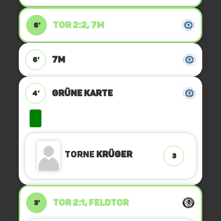
TOR 2:2, 7M
6'
7M
6'
GRÜNE KARTE
4'
Torne
Krüger
3
TOR 2:1, FELDTOR
3'