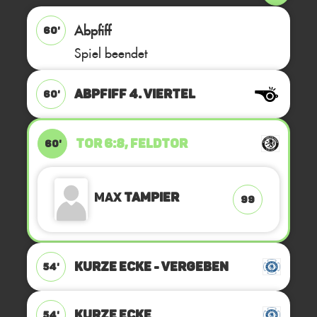
Abpfiff
60'
Spiel beendet
ABPFIFF 4. Viertel
60'
TOR 6:8, FELDTOR
60'
Max
Tampier
99
KURZE ECKE - VERGEBEN
54'
KURZE ECKE
54'