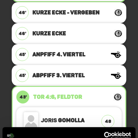
KURZE ECKE - VERGEBEN
46'
KURZE ECKE
46'
ANPFIFF 4. Viertel
45'
ABPFIFF 3. Viertel
45'
TOR 4:6, FELDTOR
43'
Joris
Gomolla
48