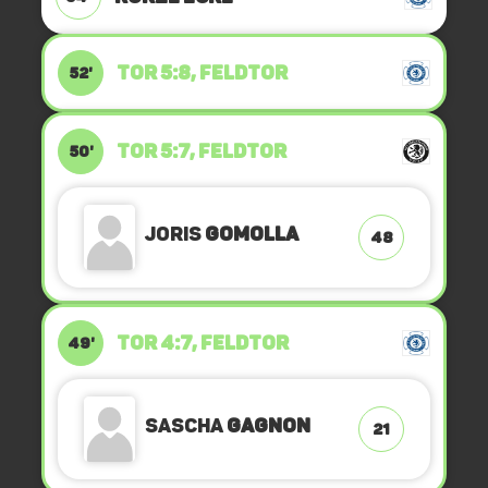
TOR 5:8, FELDTOR
52'
TOR 5:7, FELDTOR
50'
Joris
Gomolla
48
TOR 4:7, FELDTOR
49'
Sascha
Gagnon
21