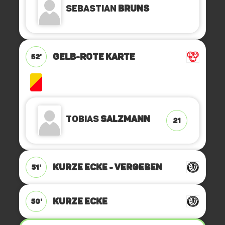
Sebastian
Bruns
GELB-ROTE KARTE
52'
Tobias
Salzmann
21
KURZE ECKE - VERGEBEN
51'
KURZE ECKE
50'