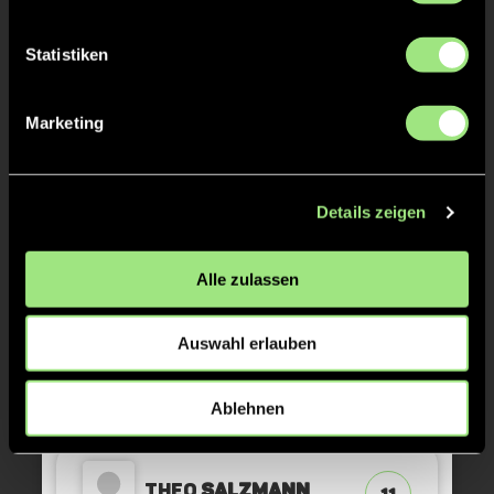
Konstantin
Statistiken
15
Kortegast
Marketing
TOR 13:2, FELDTOR
39'
Details zeigen
Justus
Diekmann
39
Alle zulassen
Auswahl erlauben
GRÜNE KARTE
37'
Ablehnen
Theo
Salzmann