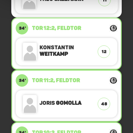
11
TOR 12:2, FELDTOR
34'
Konstantin
12
Weitkamp
TOR 11:2, FELDTOR
34'
Joris
Gomolla
48
TOR 10:2, FELDTOR
34'