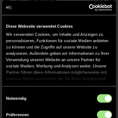
TOR 16:2, FELDTOR
43'
Diese Webseite verwendet Cookies
Wir verwenden Cookies, um Inhalte und Anzeigen zu
Joris
Gomolla
48
personalisieren, Funktionen für soziale Medien anbieten
zu können und die Zugriffe auf unsere Website zu
analysieren. Außerdem geben wir Informationen zu Ihrer
Verwendung unserer Website an unsere Partner für
TOR 15:2, FELDTOR
40'
soziale Medien, Werbung und Analysen weiter. Unsere
Partner führen diese Informationen möglicherweise mit
weiteren Daten zusammen, die Sie ihnen bereitgestellt
Justus
Diekmann
haben oder die sie im Rahmen Ihrer Nutzung der Dienste
39
gesammelt haben.
Einwilligungsauswahl
Notwendig
TOR 14:2, FELDTOR
40'
Präferenzen