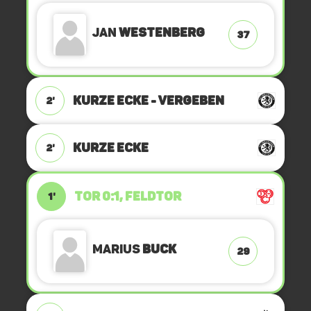
Jan
Westenberg
37
KURZE ECKE - VERGEBEN
2'
KURZE ECKE
2'
TOR 0:1, FELDTOR
1'
Marius
Buck
29