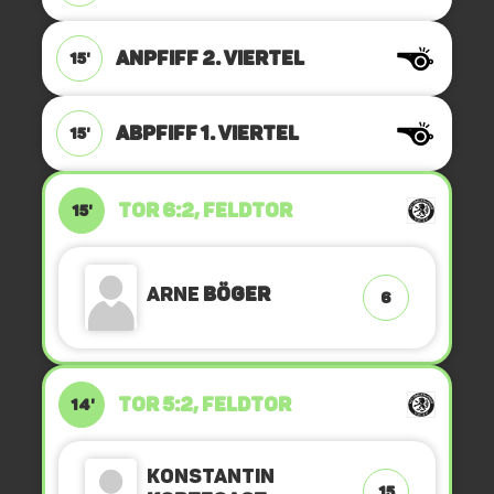
ANPFIFF 2. Viertel
15'
ABPFIFF 1. Viertel
15'
TOR 6:2, FELDTOR
15'
Arne
Böger
6
TOR 5:2, FELDTOR
14'
Konstantin
15