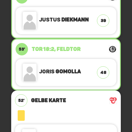
Justus
Diekmann
39
TOR 18:2, FELDTOR
53'
Joris
Gomolla
48
GELBE KARTE
52'