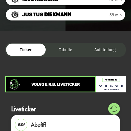
Justus
Diekmann
58 min
Ticker
Tabelle
Aufstellung
Liveticker
Abpfiff
60'