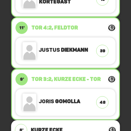
Kortegast
TOR 4:2, FELDTOR
11'
Justus
Diekmann
39
TOR 3:2, KURZE ECKE - TOR
9'
Joris
Gomolla
48
KURZE ECKE
8'