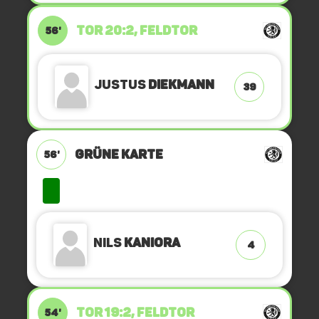
TOR 20:2, FELDTOR
56'
Justus
Diekmann
39
GRÜNE KARTE
56'
Nils
Kaniora
4
TOR 19:2, FELDTOR
54'