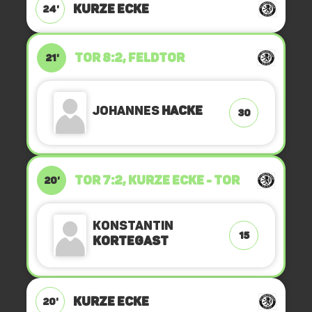
KURZE ECKE
24'
TOR 8:2, FELDTOR
21'
Johannes
Hacke
30
TOR 7:2, KURZE ECKE - TOR
20'
Konstantin
15
Kortegast
KURZE ECKE
20'