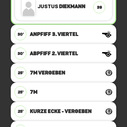
Justus
Diekmann
39
ANPFIFF 3. Viertel
30'
ABPFIFF 2. Viertel
30'
7M VERGEBEN
25'
7M
25'
KURZE ECKE - VERGEBEN
25'