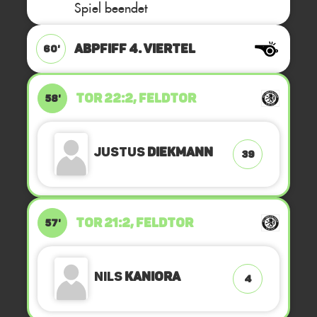
Spiel beendet
ABPFIFF 4. Viertel
60'
TOR 22:2, FELDTOR
58'
Justus
Diekmann
39
TOR 21:2, FELDTOR
57'
Nils
Kaniora
4