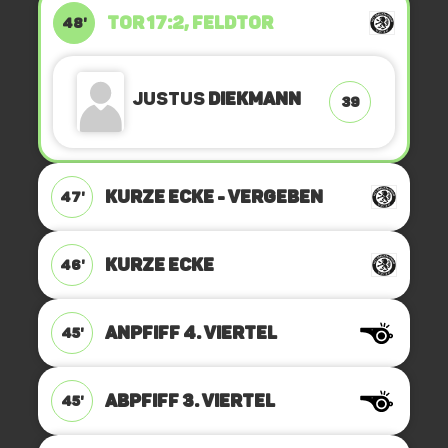
TOR 17:2, FELDTOR
48'
Justus
Diekmann
39
KURZE ECKE - VERGEBEN
47'
KURZE ECKE
46'
ANPFIFF 4. Viertel
45'
ABPFIFF 3. Viertel
45'