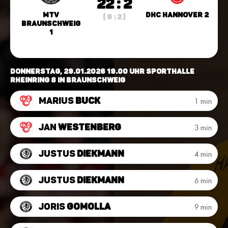
22 : 2
MTV
DHC Hannover 2
( 8 : 2 )
Braunschweig
1
Donnerstag, 29.01.2026 19.00 Uhr Sporthalle
Rheinring 8 in Braunschweig
Marius
Buck
1 min
Jan
Westenberg
3 min
Justus
Diekmann
4 min
Justus
Diekmann
6 min
Joris
Gomolla
9 min