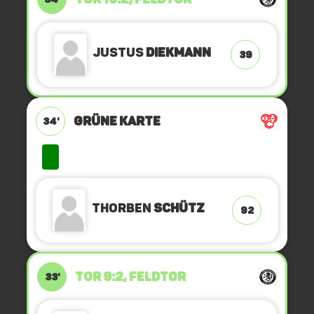
Justus
Diekmann
39
GRÜNE KARTE
34'
Thorben
Schütz
92
TOR 9:2, FELDTOR
33'