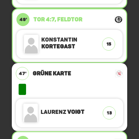
TOR 4:7, FELDTOR
49'
Konstantin
15
Kortegast
GRÜNE KARTE
47'
Laurenz
Voigt
13