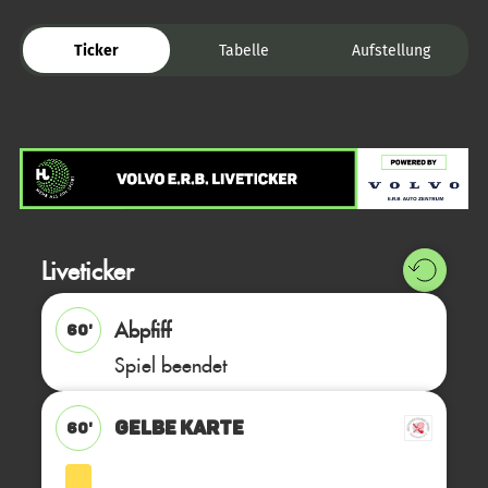
Ticker
Tabelle
Aufstellung
Liveticker
Abpfiff
60'
Spiel beendet
GELBE KARTE
60'