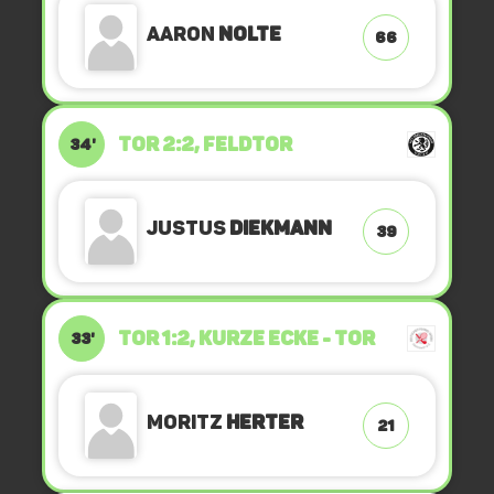
Aaron
Nolte
66
TOR 2:2, FELDTOR
34'
Justus
Diekmann
39
TOR 1:2, KURZE ECKE - TOR
33'
Moritz
Herter
21