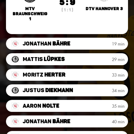
5 : 9
MTV
DTV Hannover 3
( 1 : 1 )
Braunschweig
1
Jonathan
Bähre
19 min
Mattis
Lüpkes
29 min
Moritz
Herter
33 min
Justus
Diekmann
34 min
Aaron
Nolte
35 min
Jonathan
Bähre
40 min