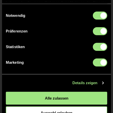
haben oder die sie im Rahmen Ihrer Nutzung der Dienste
gesammelt haben.
Einwilligungsauswahl
TOR 3:5, FELDTOR
44'
Notwendig
Präferenzen
Justus
Diekmann
39
Statistiken
7M VERGEBEN
44'
Marketing
7M
44'
Details zeigen
TOR 2:5, FELDTOR
41'
Alle zulassen
Moritz
Herter
21
Auswahl erlauben