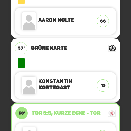
Aaron
Nolte
66
GRÜNE KARTE
57'
Konstantin
15
Kortegast
TOR 5:9, KURZE ECKE - TOR
56'