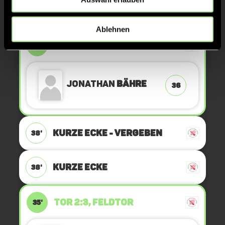
Ablehnen
TOR 2:4, FELDTOR
40'
Jonathan
Bähre
36
KURZE ECKE - VERGEBEN
38'
KURZE ECKE
38'
TOR 2:3, FELDTOR
35'