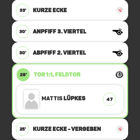
KURZE ECKE
33'
ANPFIFF 3. Viertel
30'
ABPFIFF 2. Viertel
30'
TOR 1:1, FELDTOR
29'
Mattis
Lüpkes
47
KURZE ECKE - VERGEBEN
25'