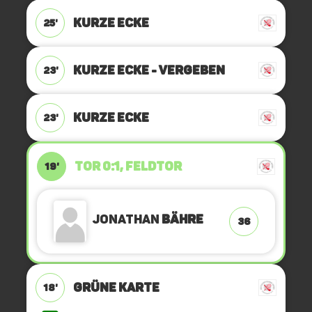
KURZE ECKE
25'
KURZE ECKE - VERGEBEN
23'
KURZE ECKE
23'
TOR 0:1, FELDTOR
19'
Jonathan
Bähre
36
GRÜNE KARTE
18'