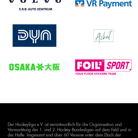
Der Hockeyliga e.V. ist verantwortlich für die Organisation und
Vermarktung der 1. und 2. Hockey-Bundesligen auf dem Feld und in
der Halle. Insgesamt sind über 60 Vereine unter dem Dach der