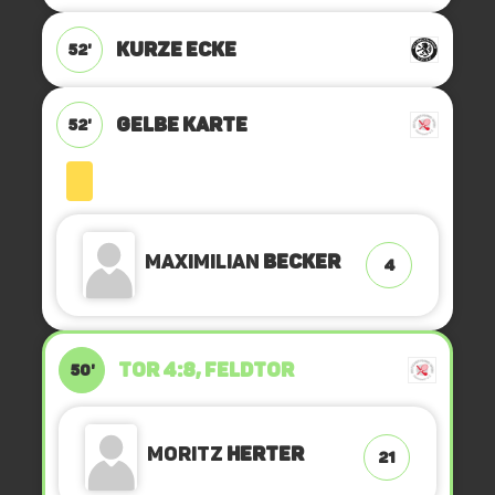
KURZE ECKE
52'
GELBE KARTE
52'
Maximilian
Becker
4
TOR 4:8, FELDTOR
50'
Moritz
Herter
21