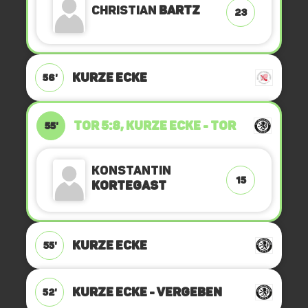
Christian
Bartz
23
KURZE ECKE
56'
TOR 5:8, KURZE ECKE - TOR
55'
Konstantin
15
Kortegast
KURZE ECKE
55'
KURZE ECKE - VERGEBEN
52'