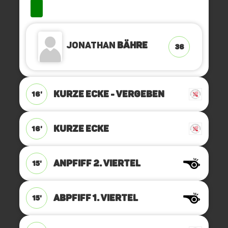
Jonathan
Bähre
36
KURZE ECKE - VERGEBEN
16'
KURZE ECKE
16'
ANPFIFF 2. Viertel
15'
ABPFIFF 1. Viertel
15'