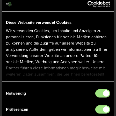
TOR 9:4, FELDTOR
46'
TOR 9:3, FELDTOR
Diese Webseite verwendet Cookies
46'
Wir verwenden Cookies, um Inhalte und Anzeigen zu
personalisieren, Funktionen für soziale Medien anbieten
TOR 8:3, FELDTOR
31'
zu können und die Zugriffe auf unsere Website zu
analysieren. Außerdem geben wir Informationen zu Ihrer
Verwendung unserer Website an unsere Partner für
TOR 8:2, FELDTOR
31'
soziale Medien, Werbung und Analysen weiter. Unsere
Partner führen diese Informationen möglicherweise mit
weiteren Daten zusammen, die Sie ihnen bereitgestellt
TOR 7:2, FELDTOR
19'
haben oder die sie im Rahmen Ihrer Nutzung der Dienste
gesammelt haben.
Einwilligungsauswahl
Notwendig
TOR 6:2, FELDTOR
18'
Präferenzen
TOR 5:2, FELDTOR
17'