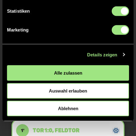
Statistiken
TOR 4:2, FELDTOR
16'
Marketing
TOR 4:1, FELDTOR
16'
Details zeigen
TOR 3:1, FELDTOR
3'
Alle zulassen
TOR 2:1, FELDTOR
2'
Auswahl erlauben
TOR 1:1, FELDTOR
Ablehnen
1'
TOR 1:0, FELDTOR
1'