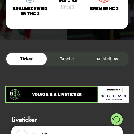
( 7 : 2 )
Braunschweig
Bremer HC 2
er THC 2
Ticker
Tabelle
Aufstellung
Liveticker