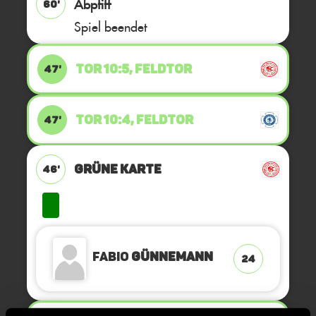
Abpfiff
60'
Spiel beendet
TOR 10:5, FELDTOR
47'
TOR 10:4, FELDTOR
47'
GRÜNE KARTE
46'
Fabio
Günnemann
24