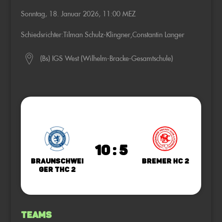
Sonntag, 18. Januar 2026, 11:00 MEZ
Schiedsrichter:
Tilman Schulz-Klingner
,
Constantin Langer
(Bs) IGS West (Wilhelm-Bracke-Gesamtschule)
10 : 5
Braunschwei
Bremer HC 2
ger THC 2
Teams