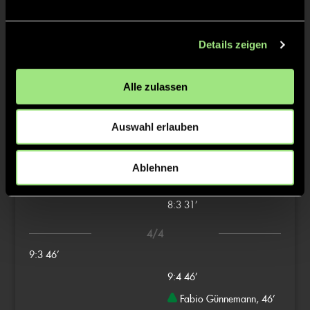
2/4
4:1
16’
Details zeigen
4:2
16’
Alle zulassen
5:2
17’
6:2
18’
Auswahl erlauben
7:2
19’
3/4
Ablehnen
8:2
31’
8:3
31’
4/4
9:3
46’
9:4
46’
Fabio Günnemann, 46’