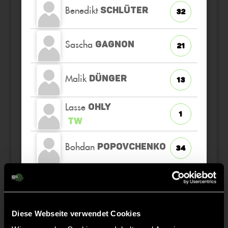
Benedikt
SCHLÜTER
32
Sascha
GAGNON
21
Malik
DÜNGER
13
Lasse
OHLY
1
TW
Bohdan
POPOVCHENKO
34
Julius
SIMON
10
Diese Webseite verwendet Cookies