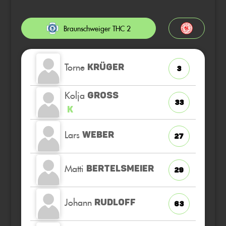
Braunschweiger THC 2
Torne
KRÜGER
3
Kolja
GROSS
33
K
Lars
WEBER
27
Matti
BERTELSMEIER
29
Johann
RUDLOFF
63