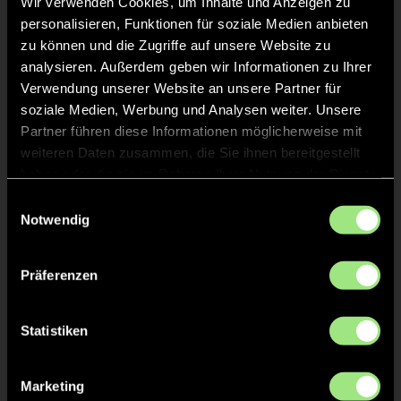
Wir verwenden Cookies, um Inhalte und Anzeigen zu
Staff
personalisieren, Funktionen für soziale Medien anbieten
zu können und die Zugriffe auf unsere Website zu
analysieren. Außerdem geben wir Informationen zu Ihrer
Maik
DIENER
Verwendung unserer Website an unsere Partner für
soziale Medien, Werbung und Analysen weiter. Unsere
Partner führen diese Informationen möglicherweise mit
weiteren Daten zusammen, die Sie ihnen bereitgestellt
haben oder die sie im Rahmen Ihrer Nutzung der Dienste
TW = Torwart & ETW = Ersatztorwart, K = Kapitän
gesammelt haben.
Einwilligungsauswahl
Notwendig
Tore & Karten
Präferenzen
1/4
1:0
1’
Statistiken
1:1
1’
2:1
2’
Marketing
3:1
3’