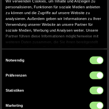
Wir verwenden Cookies, um Inhalte und Anzeigen zu
GRÜNE KARTE
30'
personalisieren, Funktionen für soziale Medien anbieten
Reklamieren
zu können und die Zugriffe auf unsere Website zu
analysieren. Außerdem geben wir Informationen zu Ihrer
Verwendung unserer Website an unsere Partner für
soziale Medien, Werbung und Analysen weiter. Unsere
Malte
Thomsen
1
Partner führen diese Informationen möglicherweise mit
weiteren Daten zusammen, die Sie ihnen bereitgestellt
haben oder die sie im Rahmen Ihrer Nutzung der Dienste
gesammelt haben.
Einwilligungsauswahl
TOR 8:2, FELDTOR
21'
Notwendig
TOR 7:2, FELDTOR
20'
Präferenzen
Statistiken
TOR 6:2, FELDTOR
19'
Marketing
TOR 5:2, FELDTOR
18'