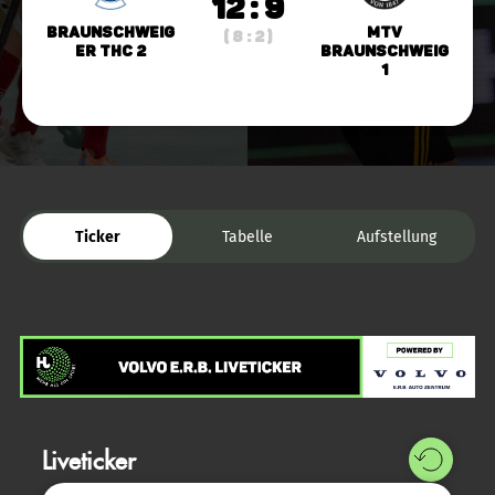
12 : 9
Braunschweig
MTV
( 8 : 2 )
er THC 2
Braunschweig
1
Ticker
Tabelle
Aufstellung
Liveticker