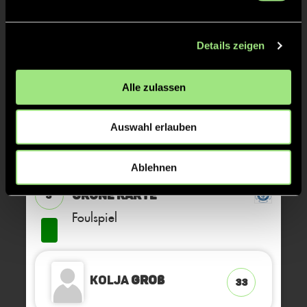
Details zeigen
TOR 4:2, FELDTOR
17'
Alle zulassen
TOR 3:2, FELDTOR
16'
Auswahl erlauben
TOR 3:1, FELDTOR
16'
Ablehnen
GRÜNE KARTE
3'
Foulspiel
Kolja
Groß
33