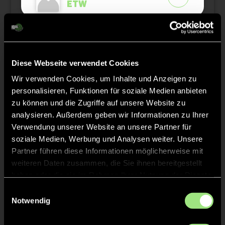
ETW
Staff
Diese Webseite verwendet Cookies
Wir verwenden Cookies, um Inhalte und Anzeigen zu
Maik
DIENER
personalisieren, Funktionen für soziale Medien anbieten
zu können und die Zugriffe auf unsere Website zu
analysieren. Außerdem geben wir Informationen zu Ihrer
Verwendung unserer Website an unsere Partner für
soziale Medien, Werbung und Analysen weiter. Unsere
TW = Torwart & ETW = Ersatztorwart, K = Kapitän
Partner führen diese Informationen möglicherweise mit
weiteren Daten zusammen, die Sie ihnen bereitgestellt
haben oder die sie im Rahmen Ihrer Nutzung der Dienste
Tore & Karten
gesammelt haben.
Einwilligungsauswahl
1/4
Notwendig
1:0
1’