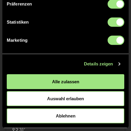
1:1
1’
Präferenzen
2:1
2’
Statistiken
2/4
3:1
16’
Marketing
3:2
16’
4:2
17’
5:2
18’
Details zeigen
6:2
19’
7:2
20’
Alle zulassen
8:2
21’
Auswahl erlauben
Malte Thomsen, 30’
3/4
Ablehnen
Kolja Groß, 3’
9:2
31’