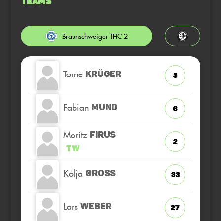
Teams
Braunschweiger THC 2
Torne
KRÜGER
3
Fabian
MUND
6
Moritz
FIRUS
2
TW
Kolja
GROSS
33
Lars
WEBER
27