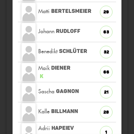
Matti
BERTELSMEIER
29
Johann
RUDLOFF
63
Benedikt
SCHLÜTER
32
Maik
DIENER
66
K
Sascha
GAGNON
21
Kalle
BILLMANN
28
Adrii
HAPEIEV
1