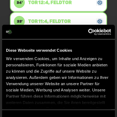
TOR 12:4, FELDTOR
34'
TOR 11:4, FELDTOR
33'
TOR 10:4, FELDTOR
32'
Diese Webseite verwendet Cookies
Wir verwenden Cookies, um Inhalte und Anzeigen zu
TOR 10:3, FELDTOR
32'
personalisieren, Funktionen für soziale Medien anbieten
zu können und die Zugriffe auf unsere Website zu
analysieren. Außerdem geben wir Informationen zu Ihrer
TOR 9:3, FELDTOR
31'
Verwendung unserer Website an unsere Partner für
soziale Medien, Werbung und Analysen weiter. Unsere
Partner führen diese Informationen möglicherweise mit
TOR 9:2, FELDTOR
31'
weiteren Daten zusammen, die Sie ihnen bereitgestellt
haben oder die sie im Rahmen Ihrer Nutzung der Dienste
gesammelt haben.
TOR 8:2, FELDTOR
8'
Einwilligungsauswahl