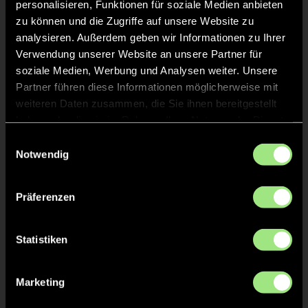
personalisieren, Funktionen für soziale Medien anbieten
zu können und die Zugriffe auf unsere Website zu
analysieren. Außerdem geben wir Informationen zu Ihrer
TOR 6:12, FELDTOR
33'
Verwendung unserer Website an unsere Partner für
soziale Medien, Werbung und Analysen weiter. Unsere
Partner führen diese Informationen möglicherweise mit
TOR 5:12, FELDTOR
33'
weiteren Daten zusammen, die Sie ihnen bereitgestellt
haben oder die sie im Rahmen Ihrer Nutzung der Dienste
gesammelt haben.
TOR 5:11, FELDTOR
32'
Einwilligungsauswahl
Notwendig
TOR 5:10, FELDTOR
32'
Präferenzen
TOR 4:10, FELDTOR
31'
Statistiken
Marketing
TOR 4:9, FELDTOR
31'