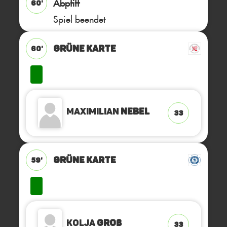
Abpfiff
60'
Spiel beendet
GRÜNE KARTE
60'
Maximilian
Nebel
33
GRÜNE KARTE
59'
Kolja
Groß
33