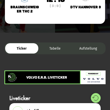
( 3 : 9 )
Braunschweig
DTV Hannover 3
er THC 2
Ticker
Tabelle
Aufstellung
Liveticker