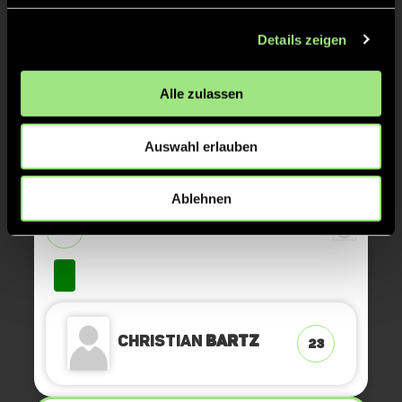
TOR 3:9, FELDTOR
18'
Details zeigen
Alle zulassen
TOR 3:8, FELDTOR
17'
Auswahl erlauben
TOR 3:7, FELDTOR
16'
Ablehnen
GRÜNE KARTE
12'
Christian
Bartz
23