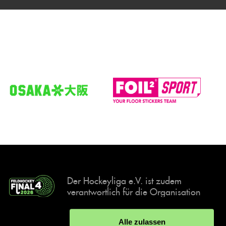
Der Hockeyliga e.V. ist zudem
verantwortlich für die Organisation
und Durchführung der Final4
Events, der deutschen Hockey-
Alle zulassen
Meisterschaften.