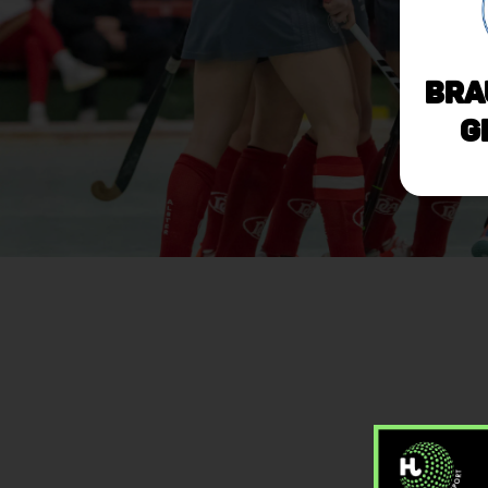
Bra
g