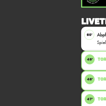
Livet
Abpfi
60'
Spie
TOR
49'
TOR
48'
TOR
47'