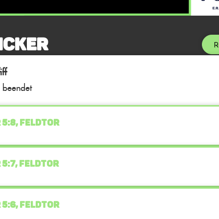
icker
R
ff
l beendet
 5:8, FELDTOR
 5:7, FELDTOR
 5:6, FELDTOR