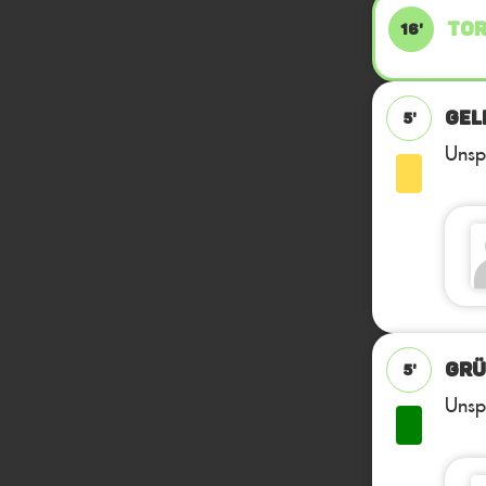
TOR
16'
GEL
5'
Unsp
GRÜ
5'
Unsp