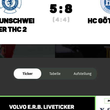
5 : 8
( 4 : 4 )
unschwei
HC Gö
er THC 2
Ticker
Tabelle
Aufstellung