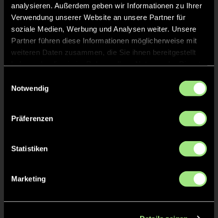
analysieren. Außerdem geben wir Informationen zu Ihrer
Verwendung unserer Website an unsere Partner für
soziale Medien, Werbung und Analysen weiter. Unsere
Partner führen diese Informationen möglicherweise mit
Staff
weiteren Daten zusammen, die Sie ihnen bereitgestellt
haben oder die sie im Rahmen Ihrer Nutzung der Dienste
gesammelt haben.
Einwilligungsauswahl
Notwendig
TW = Torwart & ETW = Ersatztorwart, K = Kapitän
Präferenzen
Tore & Karten
Statistiken
1/4
1:0
1’
Marketing
1:1
1’
2:1
2’
2:2
2’