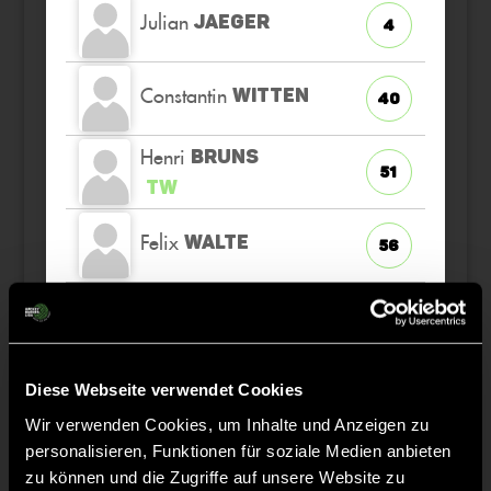
Julian
JAEGER
4
Constantin
WITTEN
40
Henri
BRUNS
51
TW
Felix
WALTE
56
Pelle
GARVS
66
Nils
WESTPHAL
Diese Webseite verwendet Cookies
52
Wir verwenden Cookies, um Inhalte und Anzeigen zu
personalisieren, Funktionen für soziale Medien anbieten
Jonas
BERNSEN
10
zu können und die Zugriffe auf unsere Website zu