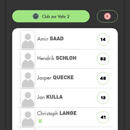
Club zur Vahr 2
Amir
SAAD
14
Hendrik
SCHLOH
82
Jasper
QUECKE
48
Jan
KULLA
13
Christoph
LANGE
41
K