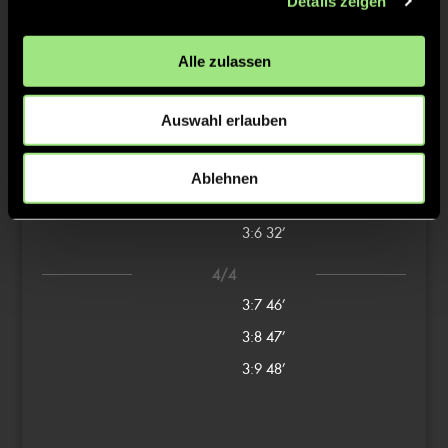
Details zeigen
2/4
Alle zulassen
2:3
16’
2:4
17’
Auswahl erlauben
3/4
3:4
31’
Ablehnen
3:5
31’
3:6
32’
4/4
3:7
46’
3:8
47’
3:9
48’