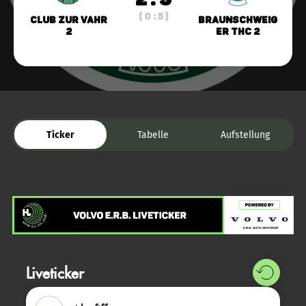
( 0 : 5 )
Club zur Vahr
Braunschweig
2
er THC 2
Ticker
Tabelle
Aufstellung
Liveticker