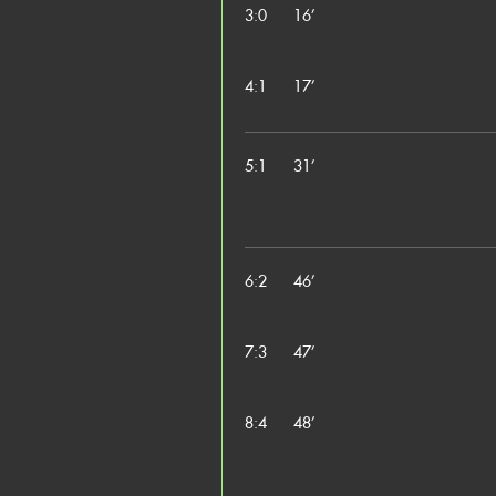
3:0
16’
4:1
17’
5:1
31’
6:2
46’
7:3
47’
8:4
48’