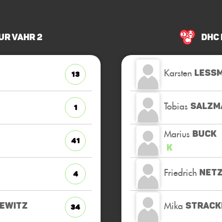
ur Vahr 2
DHC
Karsten
LESS
13
Tobias
SALZM
1
Marius
BUCK
41
K
Friedrich
NET
4
Mika
SEWITZ
STRACK
34