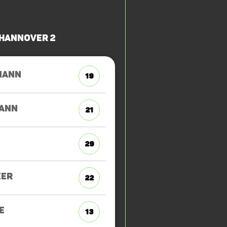
 Hannover 2
MANN
19
ANN
21
29
ZER
22
E
13