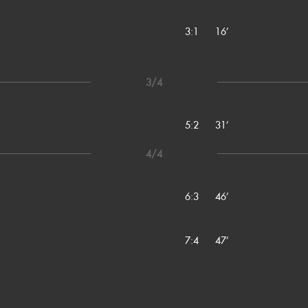
3:1
16’
3/4
5:2
31’
4/4
6:3
46’
7:4
47’