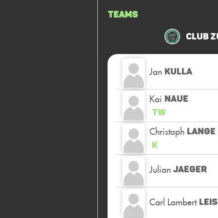
Teams
Club z
Jan
KULLA
Kai
NAUE
TW
Christoph
LANGE
K
Julian
JAEGER
Carl Lambert
LEI