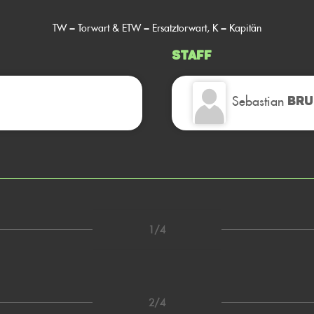
TW = Torwart & ETW = Ersatztorwart, K = Kapitän
Staff
Sebastian
BRU
1/4
2/4