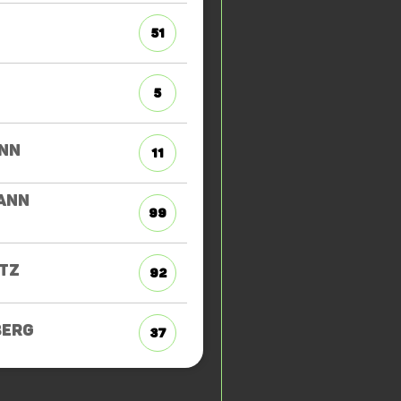
51
5
NN
11
ANN
99
TZ
92
BERG
37