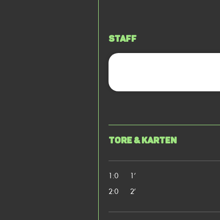
Staff
Tore & Karten
1:0
1’
2:0
2’