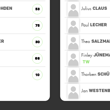
Julius
OHDEN
CLAUS
53
Paul
LECHER
75
Theo
ER
SALZMA
30
Finley
JÜNEM
66
TW
Thorben
SCHÜ
10
Jan
WESTEN