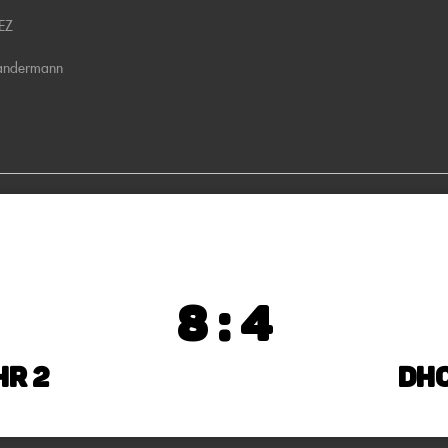
EZ
andermann
8 : 4
hr 2
DHC