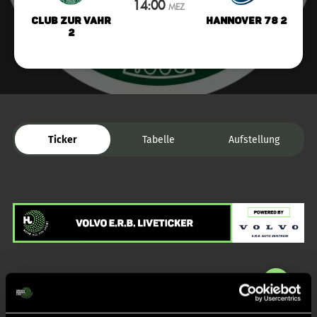
14:00
MEZ
Club zur Vahr
Hannover 78 2
2
Ticker
Tabelle
Aufstellung
Liveticker