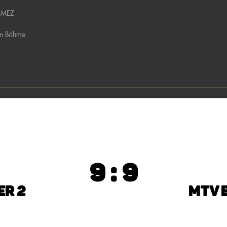
0 MEZ
rn Böhme
9 : 9
er 2
MTV 