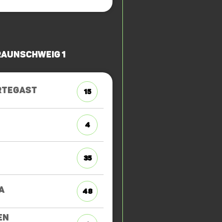
raunschweig 1
RTEGAST
15
4
35
A
48
EN