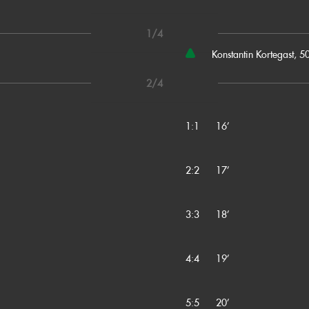
1/4
Konstantin Kortegast, 5
2/4
1:1
16’
2:2
17’
3:3
18’
4:4
19’
5:5
20’