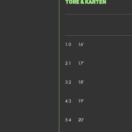
Tore & Karten
1:0
16’
2:1
17’
3:2
18’
4:3
19’
5:4
20’