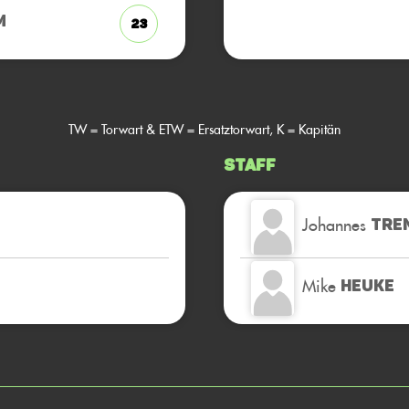
M
23
TW = Torwart & ETW = Ersatztorwart, K = Kapitän
Staff
Johannes
TRE
Mike
HEUKE