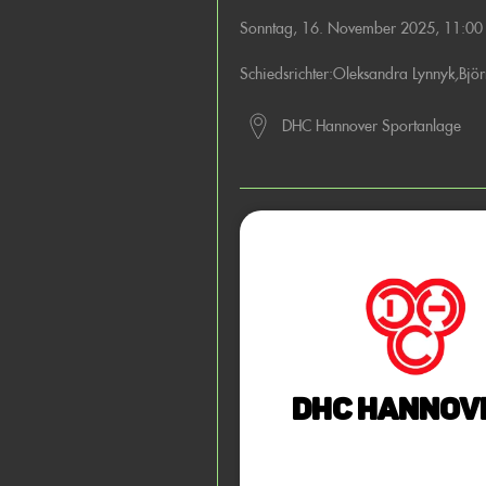
Sonntag, 16. November 2025, 11:0
Schiedsrichter:
Oleksandra Lynnyk
,
Bjö
DHC Hannover Sportanlage
DHC Hannov