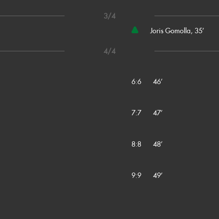
3/4
Joris Gomolla, 35’
4/4
6:6
46’
7:7
47’
8:8
48’
9:9
49’