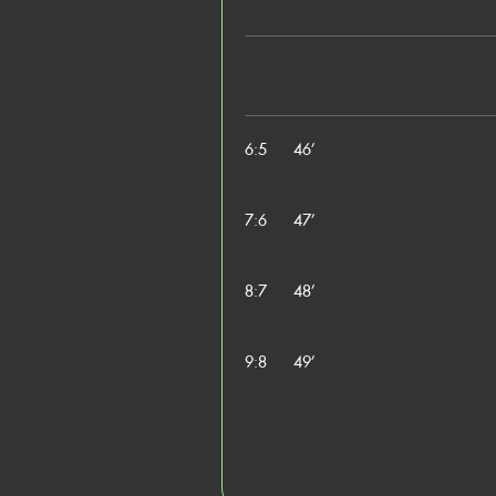
6:5
46’
7:6
47’
8:7
48’
9:8
49’