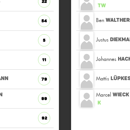
L
22
TW
Ben
WALTHER
54
Justus
DIEKM
5
Johannes
HAC
11
Mattis
ANN
LÜPKE
79
Marcel
N
WIECK
99
K
92