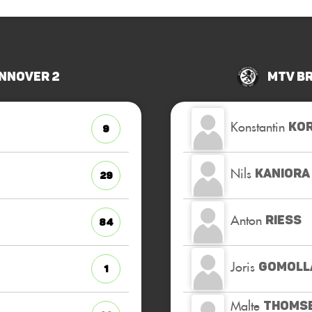
nnover 2
MTV B
Konstantin
KO
9
Nils
KANIORA
29
Anton
RIESS
84
Joris
GOMOLL
1
Malte
THOMS