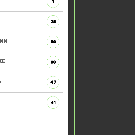
1
25
ANN
39
KE
30
S
47
41