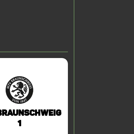
Braunschweig
1