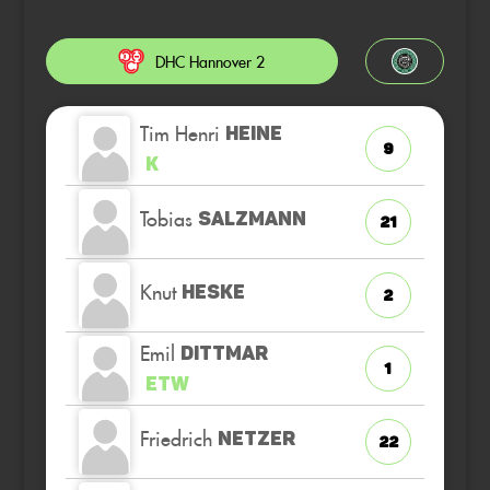
DHC Hannover 2
Tim Henri
HEINE
9
K
Tobias
SALZMANN
21
Knut
HESKE
2
Emil
DITTMAR
1
ETW
Friedrich
NETZER
22