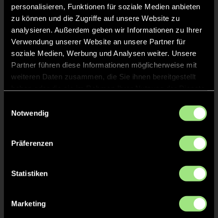
personalisieren, Funktionen für soziale Medien anbieten
zu können und die Zugriffe auf unsere Website zu
analysieren. Außerdem geben wir Informationen zu Ihrer
Verwendung unserer Website an unsere Partner für
Staff
soziale Medien, Werbung und Analysen weiter. Unsere
Partner führen diese Informationen möglicherweise mit
Sebastian
weiteren Daten zusammen, die Sie ihnen bereitgestellt
BRUNS
haben oder die sie im Rahmen Ihrer Nutzung der Dienste
gesammelt haben.
Einwilligungsauswahl
Jörg
STRACKE
Notwendig
Präferenzen
TW = Torwart & ETW = Ersatztorwart, K = Kapitän
Statistiken
Tore & Karten
Marketing
1/4