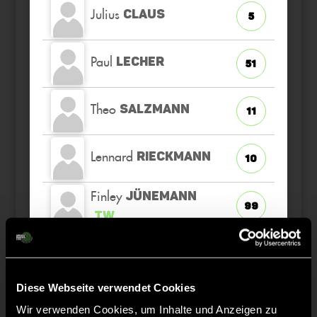
Julius
CLAUS
5
Paul
LECHER
51
Theo
SALZMANN
11
Lennard
RIECKMANN
10
Finley
JÜNEMANN
99
TW
Thorben
SCHÜTZ
92
Diese Webseite verwendet Cookies
Hendrik
STECKHAN
8
Wir verwenden Cookies, um Inhalte und Anzeigen zu