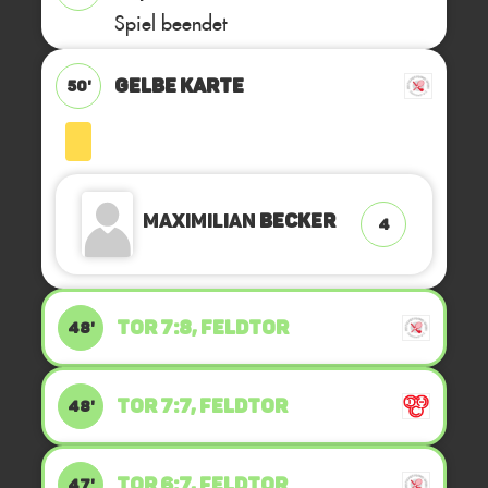
Spiel beendet
GELBE KARTE
50'
Maximilian
Becker
4
TOR 7:8, FELDTOR
48'
TOR 7:7, FELDTOR
48'
TOR 6:7, FELDTOR
47'