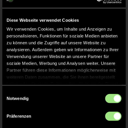
GRÜNE KARTE
33'
Diese Webseite verwendet Cookies
Wir verwenden Cookies, um Inhalte und Anzeigen zu
personalisieren, Funktionen für soziale Medien anbieten
zu können und die Zugriffe auf unsere Website zu
analysieren. Außerdem geben wir Informationen zu Ihrer
Maximilian
Nebel
33
Verwendung unserer Website an unsere Partner für
soziale Medien, Werbung und Analysen weiter. Unsere
Partner führen diese Informationen möglicherweise mit
weiteren Daten zusammen, die Sie ihnen bereitgestellt
TOR 4:5, FELDTOR
33'
haben oder die sie im Rahmen Ihrer Nutzung der Dienste
gesammelt haben.
Einwilligungsauswahl
Notwendig
TOR 3:5, FELDTOR
32'
Präferenzen
TOR 2:5, FELDTOR
31'