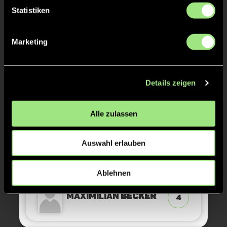
Statistiken
GRÜNE KARTE
20'
Marketing
Details zeigen
Joachim
Wilhelm
23
Alle zulassen
GRÜNE KARTE
17'
Auswahl erlauben
Ablehnen
Maximilian
Becker
4