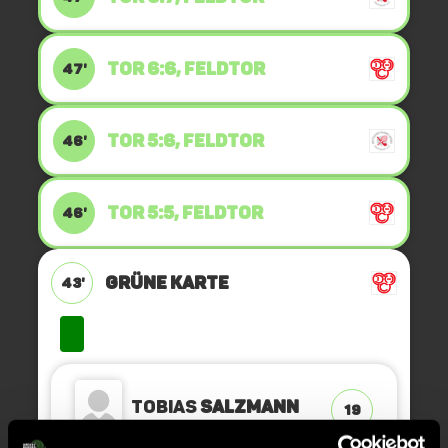
TOR 6:6, FELDTOR
47'
TOR 5:6, FELDTOR
46'
TOR 5:5, FELDTOR
46'
GRÜNE KARTE
43'
Tobias
Salzmann
19