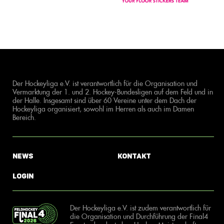
Der Hockeyliga e.V. ist verantwortlich für die Organisation und
Vermarktung der 1. und 2. Hockey-Bundesligen auf dem Feld und in
der Halle. Insgesamt sind über 60 Vereine unter dem Dach der
Hockeyliga organisiert, sowohl im Herren als auch im Damen
Bereich.
News
Kontakt
Login
Der Hockeyliga e.V. ist zudem verantwortlich für
die Organisation und Durchführung der Final4