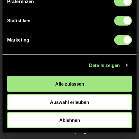
Präferenzen
0:1
3’
0:1
4’
Statistiken
0:1
5’
0:1
6’
Marketing
2/4
0:1
16’
Details zeigen
0:1
17’
0:1
18’
Alle zulassen
0:1
19’
Auswahl erlauben
3/4
0:1
31’
Ablehnen
0:1
32’
0:1
33’