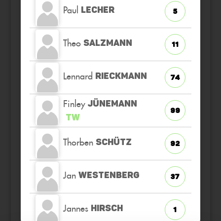
Paul
LECHER
5
Theo
SALZMANN
11
Lennard
RIECKMANN
74
Finley
JÜNEMANN
99
TW
Thorben
SCHÜTZ
92
Jan
WESTENBERG
37
Jannes
HIRSCH
1