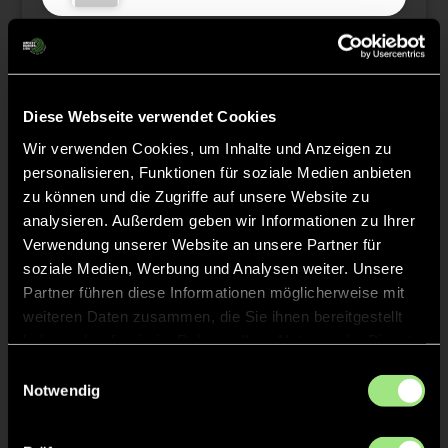
Staff
Diese Webseite verwendet Cookies
Wir verwenden Cookies, um Inhalte und Anzeigen zu
Sebastian
BRUNS
personalisieren, Funktionen für soziale Medien anbieten
zu können und die Zugriffe auf unsere Website zu
analysieren. Außerdem geben wir Informationen zu Ihrer
Verwendung unserer Website an unsere Partner für
soziale Medien, Werbung und Analysen weiter. Unsere
TW = Torwart & ETW = Ersatztorwart, K = Kapitän
Partner führen diese Informationen möglicherweise mit
weiteren Daten zusammen, die Sie ihnen bereitgestellt
Tore & Karten
haben oder die sie im Rahmen Ihrer Nutzung der Dienste
gesammelt haben.
Einwilligungsauswahl
1/4
Notwendig
0:1
1’
0:1
2’