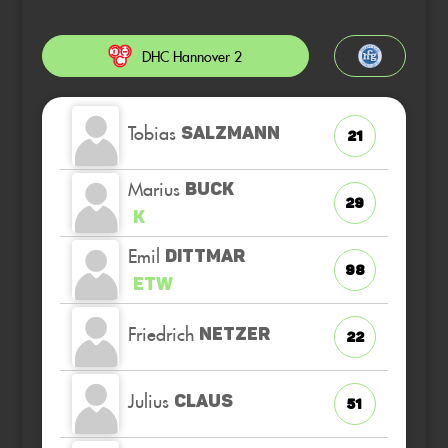
DHC Hannover 2
Tobias
SALZMANN
21
Marius
BUCK
29
K
Emil
DITTMAR
98
ETW
Friedrich
NETZER
22
Julius
CLAUS
51