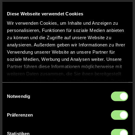
TOR 6:9, FELDTOR
46'
Diese Webseite verwendet Cookies
Wir verwenden Cookies, um Inhalte und Anzeigen zu
TOR 6:8, FELDTOR
46'
personalisieren, Funktionen für soziale Medien anbieten
zu können und die Zugriffe auf unsere Website zu
analysieren. Außerdem geben wir Informationen zu Ihrer
GELBE KARTE
38'
Verwendung unserer Website an unsere Partner für
soziale Medien, Werbung und Analysen weiter. Unsere
Partner führen diese Informationen möglicherweise mit
weiteren Daten zusammen, die Sie ihnen bereitgestellt
haben oder die sie im Rahmen Ihrer Nutzung der Dienste
Christian
Bartz
23
gesammelt haben.
Einwilligungsauswahl
Notwendig
TOR 5:8, FELDTOR
36'
Präferenzen
Statistiken