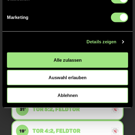
TOR 5:7, FELDTOR
35'
Marketing
TOR 5:6, FELDTOR
34'
Details zeigen
TOR 5:5, FELDTOR
33'
Alle zulassen
TOR 5:4, FELDTOR
32'
Auswahl erlauben
TOR 5:3, FELDTOR
31'
Ablehnen
TOR 5:2, FELDTOR
31'
TOR 4:2, FELDTOR
19'