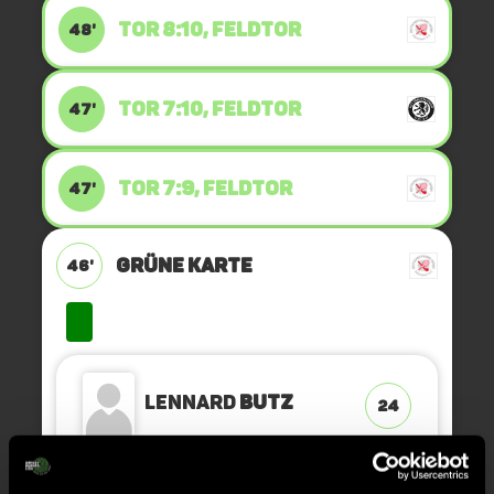
TOR 8:10, FELDTOR
48'
TOR 7:10, FELDTOR
47'
TOR 7:9, FELDTOR
47'
GRÜNE KARTE
46'
Lennard
Butz
24