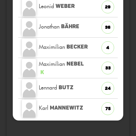
Leonid
WEBER
29
Jonathan
BÄHRE
36
Maximilian
BECKER
4
Maximilian
NEBEL
33
K
Lennard
BUTZ
24
Karl
MANNEWITZ
75