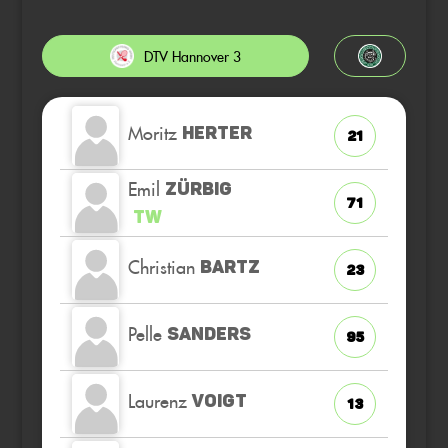
DTV Hannover 3
Moritz
HERTER
21
Emil
ZÜRBIG
71
TW
Christian
BARTZ
23
Pelle
SANDERS
95
Laurenz
VOIGT
13