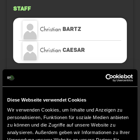
Staff
Christian
BARTZ
Christian
CAESAR
TW = Torwart & ETW = Ersatztorwart, K = Kapitän
Diese Webseite verwendet Cookies
Tore & Karten
Wir verwenden Cookies, um Inhalte und Anzeigen zu
personalisieren, Funktionen für soziale Medien anbieten
1/4
zu können und die Zugriffe auf unsere Website zu
0:1
Konrad Krohn, 2’
analysieren. Außerdem geben wir Informationen zu Ihrer
Verwendung unserer Website an unsere Partner für