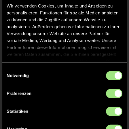
Wir verwenden Cookies, um Inhalte und Anzeigen zu
Staff
personalisieren, Funktionen für soziale Medien anbieten
zu können und die Zugriffe auf unsere Website zu
Maximilian Jörn
NESEMA
analysieren. Außerdem geben wir Informationen zu Ihrer
Wilhelm
NN
Verwendung unserer Website an unsere Partner für
soziale Medien, Werbung und Analysen weiter. Unsere
Carl
NESEMANN
Partner führen diese Informationen möglicherweise mit
weiteren Daten zusammen, die Sie ihnen bereitgestellt
haben oder die sie im Rahmen Ihrer Nutzung der Dienste
gesammelt haben.
Einwilligungsauswahl
Notwendig
TW = Torwart & ETW = Ersatztorwart, K = Kapitän
Präferenzen
Tore & Karten
1/4
Statistiken
2/4