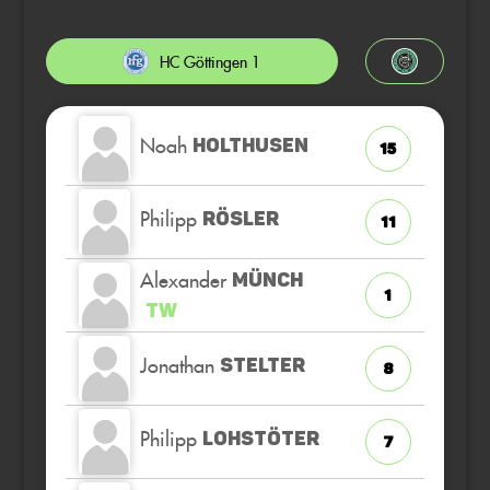
HC Göttingen 1
Noah
HOLTHUSEN
15
Philipp
RÖSLER
11
Alexander
MÜNCH
1
TW
Jonathan
STELTER
8
Philipp
LOHSTÖTER
7