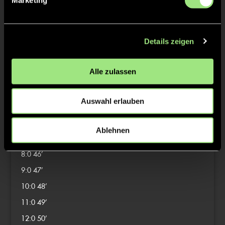
Marketing
1:0
16’
2:0
17’
3:0
18’
Details zeigen
4:0
19’
5:0
20’
Alle zulassen
6:0
21’
7:0
22’
Auswahl erlauben
3/4
Ablehnen
4/4
8:0
46’
9:0
47’
10:0
48’
11:0
49’
12:0
50’