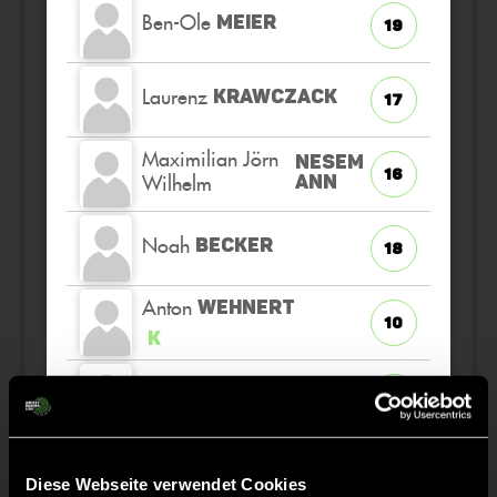
Ben-Ole
MEIER
19
Laurenz
KRAWCZACK
17
Maximilian Jörn
NESEM
16
Wilhelm
ANN
Noah
BECKER
18
Anton
WEHNERT
10
K
Philipp
CORNELIUS
4
Diese Webseite verwendet Cookies