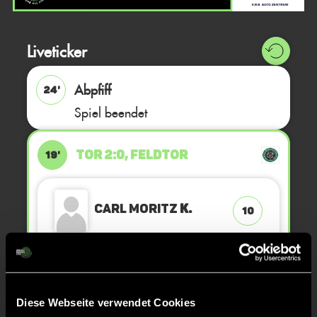
Liveticker
Abpfiff
24'
Spiel beendet
TOR 2:0, FELDTOR
19'
Carl Moritz
K.
10
KURZE ECKE - VERGEBEN
16'
Diese Webseite verwendet Cookies