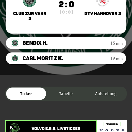
2 : 0
( 0 : 0 )
Club zur Vahr
DTV Hannover 2
2
Bendix
H.
15 min
Carl Moritz
K.
19 min
Ticker
Tabelle
Aufstellung