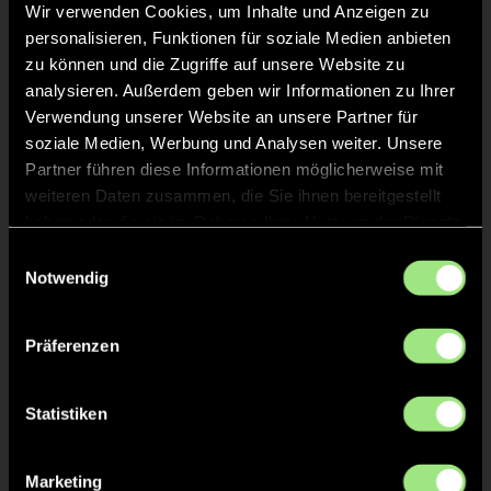
Wir verwenden Cookies, um Inhalte und Anzeigen zu
KURZE ECKE
16'
personalisieren, Funktionen für soziale Medien anbieten
zu können und die Zugriffe auf unsere Website zu
TOR 1:0, FELDTOR
analysieren. Außerdem geben wir Informationen zu Ihrer
15'
Verwendung unserer Website an unsere Partner für
soziale Medien, Werbung und Analysen weiter. Unsere
Partner führen diese Informationen möglicherweise mit
Bendix
H.
37
weiteren Daten zusammen, die Sie ihnen bereitgestellt
haben oder die sie im Rahmen Ihrer Nutzung der Dienste
gesammelt haben.
Einwilligungsauswahl
Notwendig
ANPFIFF 2. Halbzeit
12'
Präferenzen
ABPFIFF 1. Halbzeit
12'
Statistiken
KURZE ECKE - VERGEBEN
8'
Marketing