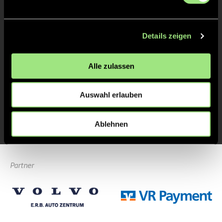
KURZE ECKE
8'
Details zeigen
KURZE ECKE - VERGEBEN
7'
Alle zulassen
KURZE ECKE
6'
Auswahl erlauben
ANPFIFF 1. Halbzeit
1'
Ablehnen
Partner