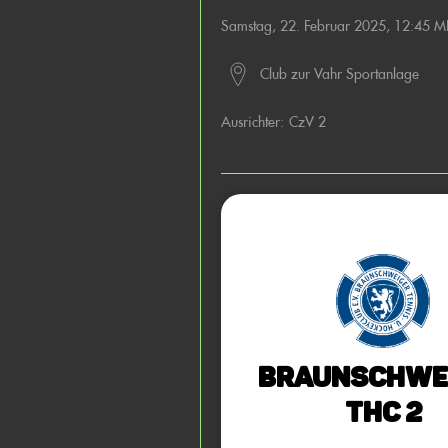
Samstag, 22. Februar 2025, 12:45 M
Club zur Vahr Sportanlage
Ausrichter:
CzV 2
Braunschwe
THC 2