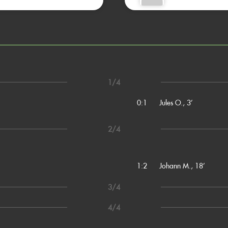
1/4
0:1
Jules O., 3’
2/4
1:2
Johann M., 18’
3/4
4/4