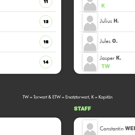
11
K
Julius
H.
13
Jules
O.
16
Jasper
K.
14
TW
TW = Torwart & ETW = Ersatztorwart, K = Kapitän
Staff
Constantin
WE