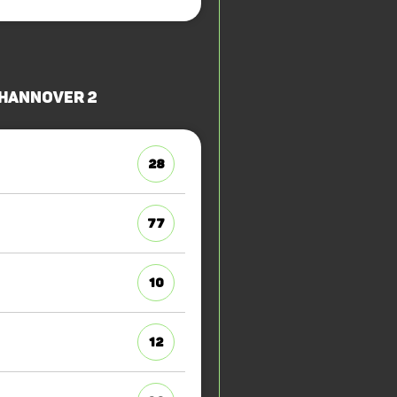
 Hannover 2
28
77
10
12