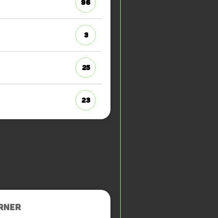
96
3
25
23
RNER