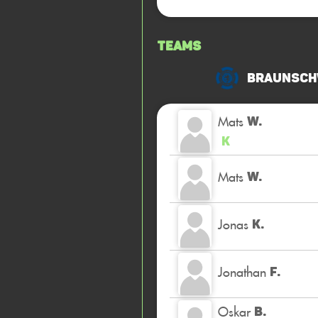
Teams
Braunschw
Mats
W.
K
Mats
W.
Jonas
K.
Jonathan
F.
Oskar
B.