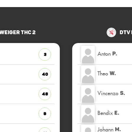
eiger THC 2
DTV
Anton
P.
3
Theo
W.
40
Vincenzo
S.
48
Bendix
E.
9
Johann
M.