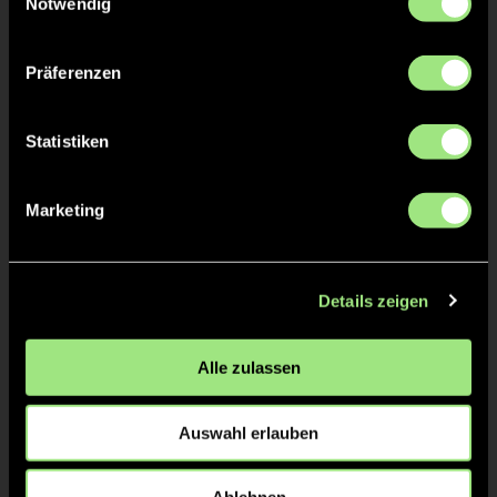
Notwendig
Nina
JESSENBERGER
Präferenzen
Statistiken
TW = Torwart & ETW = Ersatztorwart, K = Kapitän
Marketing
Tore & Karten
1/4
Details zeigen
1:0
1’
2/4
Alle zulassen
1:1
Elias G., 13’
2:1
Jules O., 18’
Auswahl erlauben
3/4