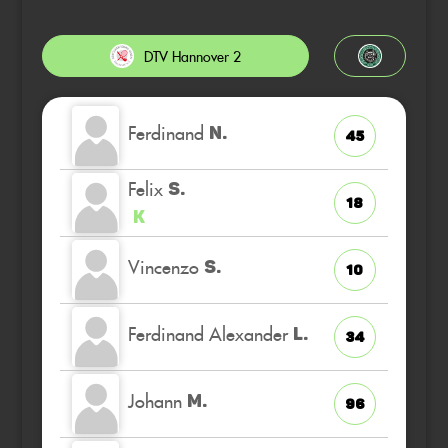
DTV Hannover 2
Ferdinand
N.
45
Felix
S.
18
K
Vincenzo
S.
10
Ferdinand Alexander
L.
34
Johann
M.
96