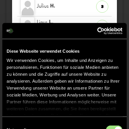
Julius
H.
3
Linus
L.
9
TW
Jules
O.
25
Diese Webseite verwendet Cookies
Wir verwenden Cookies, um Inhalte und Anzeigen zu
Victor
L.
17
personalisieren, Funktionen für soziale Medien anbieten
zu können und die Zugriffe auf unsere Website zu
analysieren. Außerdem geben wir Informationen zu Ihrer
Verwendung unserer Website an unsere Partner für
soziale Medien, Werbung und Analysen weiter. Unsere
Staff
Partner führen diese Informationen möglicherweise mit
weiteren Daten zusammen, die Sie ihnen bereitgestellt
haben oder die sie im Rahmen Ihrer Nutzung der Dienste
Lenn
ENGELKING
gesammelt haben.
Einwilligungsauswahl