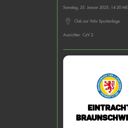
Samstag, 25. Januar 2025, 14:20 M
Club zur Vahr Sportanlage
Ausrichter:
CzV 2
Eintrach
Braunschwe