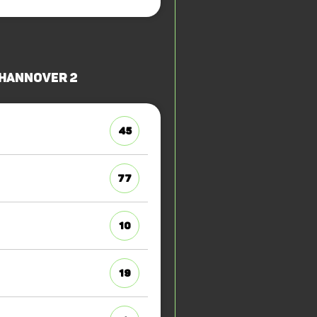
 Hannover 2
45
77
10
19