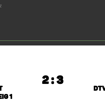
EZ
2 : 3
t
DTV
ig 1