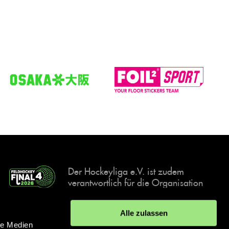
Der Hockeyliga e.V. ist zudem
verantwortlich für die Organisation
und Durchführung der Final4
Events, der deutschen Hockey-
Alle zulassen
Meisterschaften.
le Medien