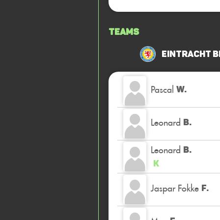
Teams
Eintracht B
Pascal
W.
Leonard
B.
Leonard
B.
K
Jaspar Fokke
F.