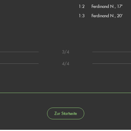
1:2
Ferdinand N., 17’
1:3
Ferdinand N., 20’
3/4
4/4
Zur Startseite