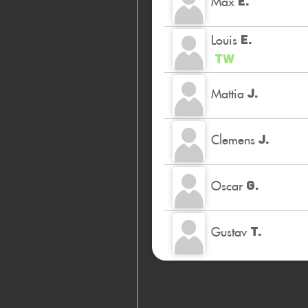
Max
E.
Louis
E.
TW
Mattia
J.
Clemens
J.
Oscar
G.
Gustav
T.