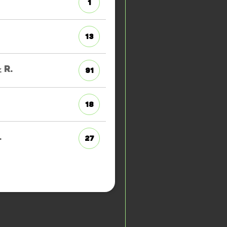
1
13
z
R.
91
18
.
27