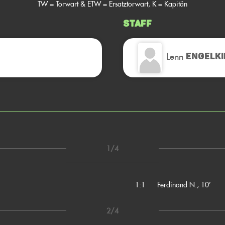
TW = Torwart & ETW = Ersatztorwart, K = Kapitän
Staff
Lenn
ENGELK
1/4
1:1
Ferdinand N., 10’
2/4