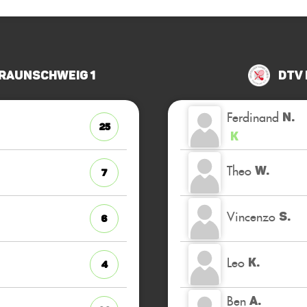
raunschweig 1
DTV
Ferdinand
N.
25
K
Theo
W.
7
Vincenzo
S.
6
Leo
K.
4
Ben
A.