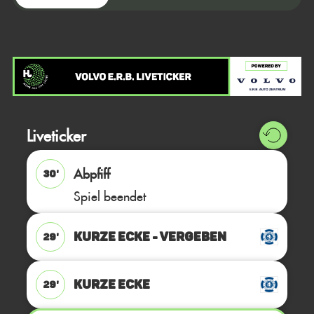
Liveticker
Abpfiff
30'
Spiel beendet
KURZE ECKE - VERGEBEN
29'
KURZE ECKE
29'