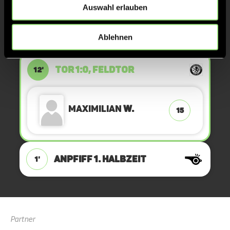
Auswahl erlauben
KURZE ECKE
15'
Ablehnen
TOR 1:0, FELDTOR
12'
Maximilian
W.
15
ANPFIFF 1. Halbzeit
1'
Partner