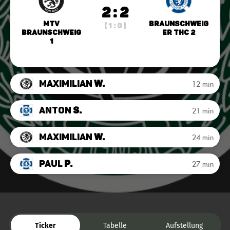
2 : 2
MTV
Braunschweig
( 1 : 0 )
Braunschweig
er THC 2
1
Maximilian
W.
12 min
Anton
S.
21 min
Maximilian
W.
24 min
Paul
P.
27 min
Ticker
Tabelle
Aufstellung