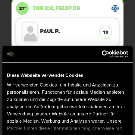
TOR 2:2, FELDTOR
27'
Paul
P.
13
KURZE ECKE - VERGEBEN
27'
Diese Webseite verwendet Cookies
KURZE ECKE
26'
Wir verwenden Cookies, um Inhalte und Anzeigen zu
personalisieren, Funktionen für soziale Medien anbieten
zu können und die Zugriffe auf unsere Website zu
TOR 2:1, FELDTOR
24'
analysieren. Außerdem geben wir Informationen zu Ihrer
Verwendung unserer Website an unsere Partner für
soziale Medien, Werbung und Analysen weiter. Unsere
Maximilian
W.
15
Partner führen diese Informationen möglicherweise mit