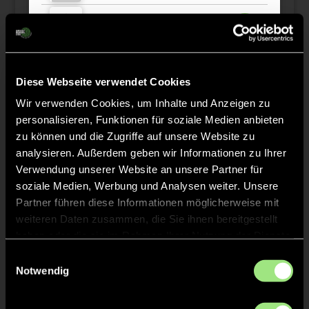
Bjarne
W.
10
Diese Webseite verwendet Cookies
Wir verwenden Cookies, um Inhalte und Anzeigen zu
Staff
personalisieren, Funktionen für soziale Medien anbieten
zu können und die Zugriffe auf unsere Website zu
Mattis
LÜPKES
analysieren. Außerdem geben wir Informationen zu Ihrer
Verwendung unserer Website an unsere Partner für
soziale Medien, Werbung und Analysen weiter. Unsere
Partner führen diese Informationen möglicherweise mit
weiteren Daten zusammen, die Sie ihnen bereitgestellt
TW = Torwart & ETW = Ersatztorwart, K = Kapitän
haben oder die sie im Rahmen Ihrer Nutzung der Dienste
gesammelt haben.
Einwilligungsauswahl
Notwendig
Tore & Karten
1/4