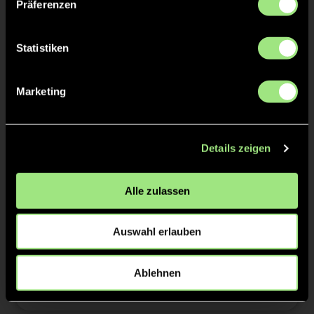
Präferenzen
1:0
Maximilian W., 12’
Statistiken
2/4
Marketing
1:1
Anton S., 21’
2:1
Maximilian W., 24’
Details zeigen
2:2
Paul P., 27’
Alle zulassen
3/4
Auswahl erlauben
4/4
Ablehnen