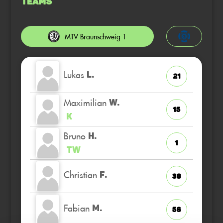
Teams
MTV Braunschweig 1
Lukas
L.
21
Maximilian
W.
15
K
Bruno
H.
1
TW
Christian
F.
38
Fabian
M.
56