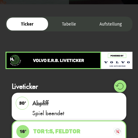
Ticker
Tabelle
Aufstellung
Liveticker
Abpfiff
30'
Spiel beendet
TOR 1:5, FELDTOR
16'