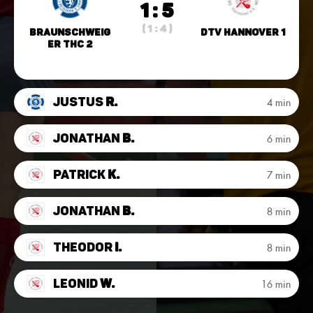
1 : 5
( 1 : 4 )
Braunschweig
DTV Hannover 1
er THC 2
Justus
R.
4 min
Jonathan
B.
6 min
Patrick
K.
7 min
Jonathan
B.
8 min
Theodor
I.
8 min
Leonid
W.
16 min