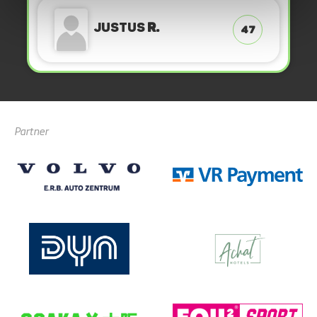
Justus
R.
47
Partner