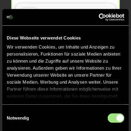
Leonid
W.
29
Diese Webseite verwendet Cookies
TOR 1:4, FELDTOR
8'
Wir verwenden Cookies, um Inhalte und Anzeigen zu
personalisieren, Funktionen für soziale Medien anbieten
zu können und die Zugriffe auf unsere Website zu
Theodor
I.
analysieren. Außerdem geben wir Informationen zu Ihrer
16
Verwendung unserer Website an unsere Partner für
soziale Medien, Werbung und Analysen weiter. Unsere
Partner führen diese Informationen möglicherweise mit
weiteren Daten zusammen, die Sie ihnen bereitgestellt
TOR 1:3, FELDTOR
8'
haben oder die sie im Rahmen Ihrer Nutzung der Dienste
gesammelt haben.
Einwilligungsauswahl
Notwendig
Jonathan
B.
96