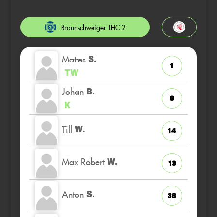
Braunschweiger THC 2
Mattes
S.
1
TW
Johan
B.
8
K
Till
W.
14
Max Robert
W.
13
Anton
S.
38