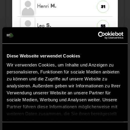
Henri
M.
31
Leo
S.
55
Justus
R.
47
Diese Webseite verwendet Cookies
Pavlo
O.
Wir verwenden Cookies, um Inhalte und Anzeigen zu
4
personalisieren, Funktionen für soziale Medien anbieten
zu können und die Zugriffe auf unsere Website zu
analysieren. Außerdem geben wir Informationen zu Ihrer
Verwendung unserer Website an unsere Partner für
Staff
soziale Medien, Werbung und Analysen weiter. Unsere
Partner führen diese Informationen möglicherweise mit
weiteren Daten zusammen, die Sie ihnen bereitgestellt
Stephanie
MEINECKE
haben oder die sie im Rahmen Ihrer Nutzung der Dienste
gesammelt haben.
Einwilligungsauswahl