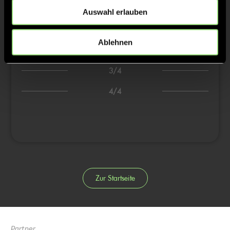
Auswahl erlauben
2:2
16’
Hans-Gustav S., 28’
Ablehnen
Hans-Gustav S., 29’
3/4
4/4
Zur Startseite
Partner