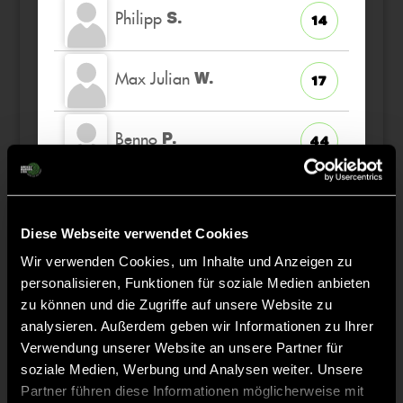
Philipp
S.
14
Max Julian
W.
17
Benno
P.
44
Hans-Gustav
S.
18
Diese Webseite verwendet Cookies
Finn
B.
Wir verwenden Cookies, um Inhalte und Anzeigen zu
3
personalisieren, Funktionen für soziale Medien anbieten
zu können und die Zugriffe auf unsere Website zu
analysieren. Außerdem geben wir Informationen zu Ihrer
Verwendung unserer Website an unsere Partner für
Staff
soziale Medien, Werbung und Analysen weiter. Unsere
Partner führen diese Informationen möglicherweise mit