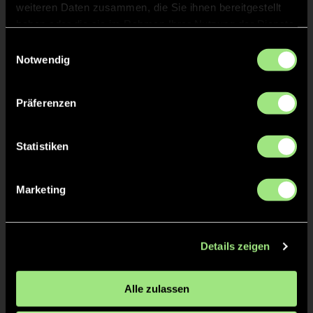
weiteren Daten zusammen, die Sie ihnen bereitgestellt
Robin
REITER
haben oder die sie im Rahmen Ihrer Nutzung der Dienste
gesammelt haben.
Einwilligungsauswahl
Notwendig
Jakob
PRIEBE
Präferenzen
Statistiken
TW = Torwart & ETW = Ersatztorwart, K = Kapitän
Tore & Karten
Marketing
1/4
1:0
1’
Details zeigen
1:1
1’
Alle zulassen
2/4
2:1
16’