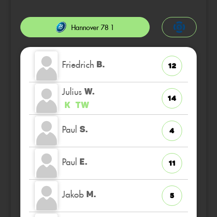
Hannover 78 1
Friedrich
B.
12
Julius
W.
14
K
TW
Paul
S.
4
Paul
E.
11
Jakob
M.
5