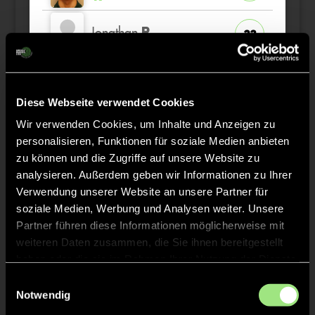
Jonathan
R.
22
Sebastian
S.
12
Diese Webseite verwendet Cookies
Moritz
Wir verwenden Cookies, um Inhalte und Anzeigen zu
A.
77
personalisieren, Funktionen für soziale Medien anbieten
zu können und die Zugriffe auf unsere Website zu
analysieren. Außerdem geben wir Informationen zu Ihrer
Verwendung unserer Website an unsere Partner für
soziale Medien, Werbung und Analysen weiter. Unsere
Staff
Partner führen diese Informationen möglicherweise mit
weiteren Daten zusammen, die Sie ihnen bereitgestellt
haben oder die sie im Rahmen Ihrer Nutzung der Dienste
gesammelt haben.
Einwilligungsauswahl
TW = Torwart & ETW = Ersatztorwart, K = Kapitän
Notwendig