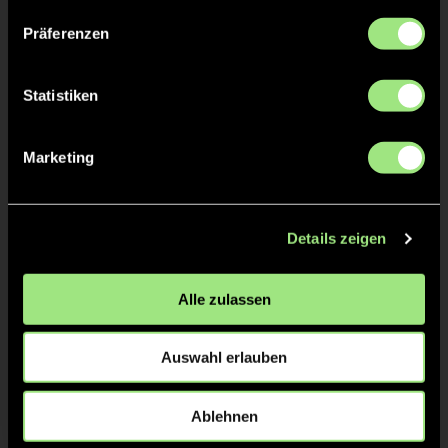
Tore & Karten
Präferenzen
1/4
Statistiken
1:0
Philip L., 5’
Marketing
Details zeigen
2/4
2:0
Moritz A., 16’
Alle zulassen
3:0
Philip L., 30’
3/4
Auswahl erlauben
4/4
Ablehnen