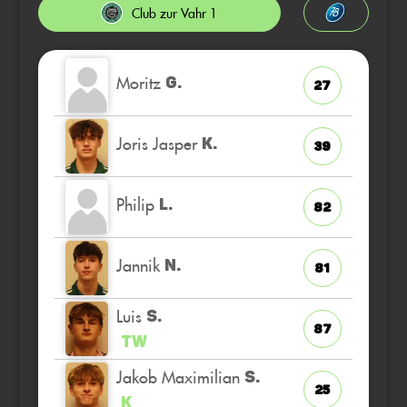
Club zur Vahr 1
Moritz
G.
27
Joris Jasper
K.
39
Philip
L.
82
Jannik
N.
81
Luis
S.
87
TW
Jakob Maximilian
S.
25
K