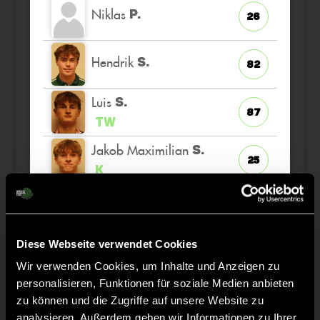
Niklas
P.
26
Hendrik
S.
82
Luis
S.
87
TW
Jakob Maximilian
S.
25
K
Sebastian
S.
12
Diese Webseite verwendet Cookies
Moritz
A.
77
Wir verwenden Cookies, um Inhalte und Anzeigen zu
personalisieren, Funktionen für soziale Medien anbieten
Ferdinand
H.
zu können und die Zugriffe auf unsere Website zu
70
analysieren. Außerdem geben wir Informationen zu Ihrer