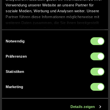
Verwendung unserer Website an unsere Partner für
soziale Medien, Werbung und Analysen weiter. Unsere
Partner führen diese Informationen möglicherweise mit
weiteren Daten zusammen, die Sie ihnen bereitgestellt
Staff
haben oder die sie im Rahmen Ihrer Nutzung der Dienste
gesammelt haben.
Einwilligungsauswahl
Nils
HÜBNER
Notwendig
Vera
GOEBEL
Präferenzen
Statistiken
TW = Torwart & ETW = Ersatztorwart, K = Kapitän
Marketing
Tore & Karten
Details zeigen
1/4