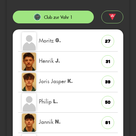
Club zur Vahr 1
Moritz
G.
27
Henrik
J.
31
Joris Jasper
K.
39
Philip
L.
50
Jannik
N.
81