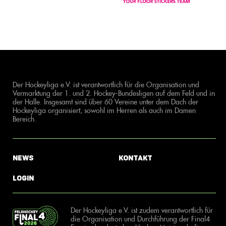
Der Hockeyliga e.V. ist verantwortlich für die Organisation und
Vermarktung der 1. und 2. Hockey-Bundesligen auf dem Feld und in
der Halle. Insgesamt sind über 60 Vereine unter dem Dach der
Hockeyliga organisiert, sowohl im Herren als auch im Damen
Bereich.
News
Kontakt
Login
Der Hockeyliga e.V. ist zudem verantwortlich für
die Organisation und Durchführung der Final4