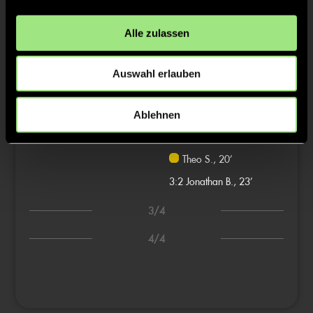
1:0
Philip L., 3’
Alle zulassen
1:1
Fritz Otto P., 6’
2:1
Sebastian S., 8’
Auswahl erlauben
3:1
Jannik N., 13’
Ablehnen
2/4
Theo S., 20’
3:2
Jonathan B., 23’
3/4
4/4