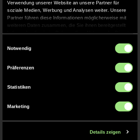
Verwendung unserer Website an unsere Partner für
soziale Medien, Werbung und Analysen weiter. Unsere
ABPFIFF 1. Halbzeit
15'
Partner führen diese Informationen möglicherweise mit
weiteren Daten zusammen, die Sie ihnen bereitgestellt
haben oder die sie im Rahmen Ihrer Nutzung der Dienste
TOR 2:0, FELDTOR
11'
gesammelt haben.
Einwilligungsauswahl
Notwendig
Patrick
K.
10
Präferenzen
Statistiken
TOR 1:0, FELDTOR
5'
Marketing
Luis
G.
34
Details zeigen