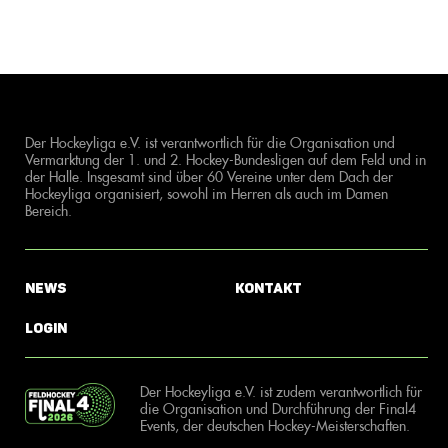
Der Hockeyliga e.V. ist verantwortlich für die Organisation und
Vermarktung der 1. und 2. Hockey-Bundesligen auf dem Feld und in
der Halle. Insgesamt sind über 60 Vereine unter dem Dach der
Hockeyliga organisiert, sowohl im Herren als auch im Damen
Bereich.
News
Kontakt
Login
Der Hockeyliga e.V. ist zudem verantwortlich für
die Organisation und Durchführung der Final4
Events, der deutschen Hockey-Meisterschaften.