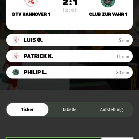
2 : 1
( 2 : 0 )
DTV Hannover 1
Club zur Vahr 1
Luis
G.
5 min
Patrick
K.
11 min
Philip
L.
30 min
Ticker
Tabelle
Aufstellung