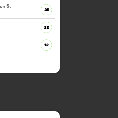
ian
S.
25
22
12