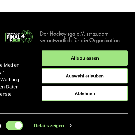
Der Hockeyliga e.V. ist zudem
verantwortlich für die Organisation
und Durchführung der Final4
Events, der deutschen Hockey-
Alle zulassen
Meisterschaften.
le Medien
ir
Auswahl erlauben
, Werbung
ren Daten
IMPRESSUM
DATENSCHUTZERKLÄRUNG
Ablehnen
ienste
© 2026 hockey.de
g
Details zeigen