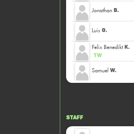
Jonathan
B.
Luis
G.
Felix Benedikt
K.
TW
Samuel
W.
Staff