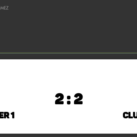
0 MEZ
2 : 2
r 1
Clu