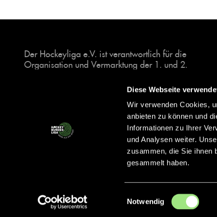
Der Hockeyliga e.V. ist verantwortlich für die
Organisation und Vermarktung der 1. und 2.
Hockey-Bundesligen auf dem Feld und in der
Halle. Insgesamt sind über 60 Vereine unter dem
Diese Webseite verwende
Dach der Hockeyliga organisiert, sowohl im
Wir verwenden Cookies, um
Herren als auch im Damen Bereich.
anbieten zu können und di
Informationen zu Ihrer Ve
und Analysen weiter. Unse
zusammen, die Sie ihnen b
gesammelt haben.
Einwilligungsauswahl
Notwendig