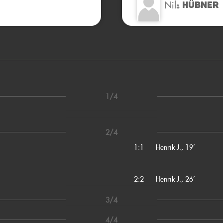
Nils
HÜBNER
1/4
2/4
1:1
Henrik J., 19’
2:2
Henrik J., 26’
3/4
4/4