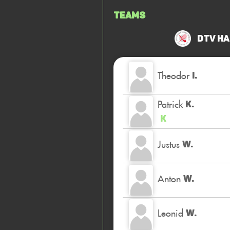
Teams
DTV Ha
Theodor
I.
Patrick
K.
K
Justus
W.
Anton
W.
Leonid
W.