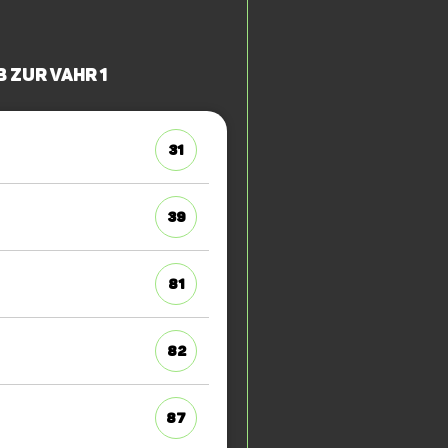
 zur Vahr 1
31
39
81
82
87