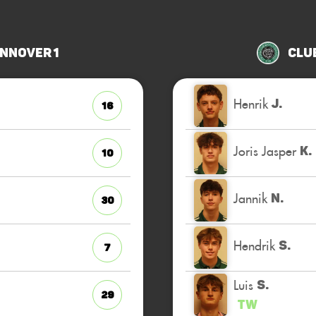
nnover 1
Club
Henrik
J.
16
Joris Jasper
K.
10
Jannik
N.
30
Hendrik
S.
7
Luis
S.
29
TW