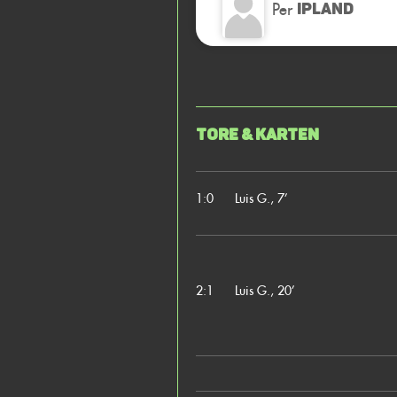
Per
IPLAND
Tore & Karten
1:0
Luis G., 7’
2:1
Luis G., 20’