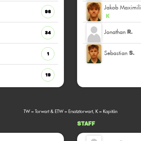
Jakob Maximil
96
K
Jonathan
R.
34
Sebastian
S.
1
19
TW = Torwart & ETW = Ersatztorwart, K = Kapitän
Staff