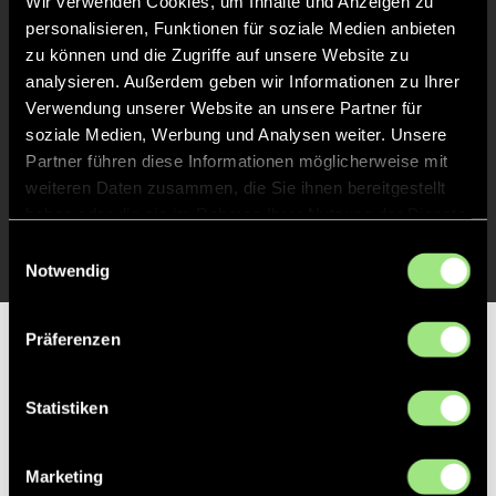
Wir verwenden Cookies, um Inhalte und Anzeigen zu
personalisieren, Funktionen für soziale Medien anbieten
Abpfiff
30'
zu können und die Zugriffe auf unsere Website zu
Spiel beendet
analysieren. Außerdem geben wir Informationen zu Ihrer
Verwendung unserer Website an unsere Partner für
soziale Medien, Werbung und Analysen weiter. Unsere
ABPFIFF 1. Halbzeit
15'
Partner führen diese Informationen möglicherweise mit
weiteren Daten zusammen, die Sie ihnen bereitgestellt
haben oder die sie im Rahmen Ihrer Nutzung der Dienste
ANPFIFF 1. Halbzeit
1'
gesammelt haben.
Einwilligungsauswahl
Notwendig
Präferenzen
Partner
Statistiken
Marketing